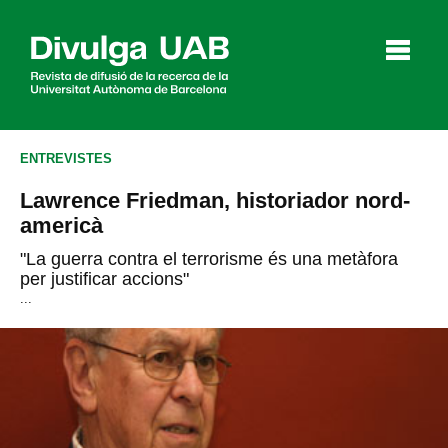
p
a
l
ENTREVISTES
Lawrence Friedman, historiador nord-
Articles
Entrevistes
Vídeos
americà
"La guerra contra el terrorisme és una metàfora
per justificar accions"
...
Agenda
English
Español
CERCAR