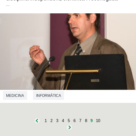
...
MEDICINA
INFORMÀTICA
1
2
3
4
5
6
7
8
9
10