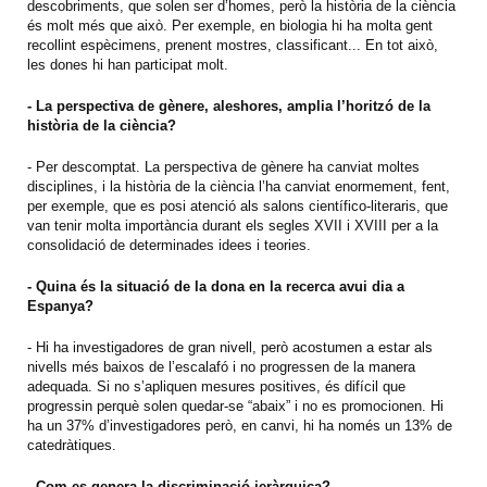
descobriments, que solen ser d’homes, però la història de la ciència
és molt més que això. Per exemple, en biologia hi ha molta gent
recollint espècimens, prenent mostres, classificant... En tot això,
les dones hi han participat molt.
- La perspectiva de gènere, aleshores, amplia l’horitzó de la
història de la ciència?
- Per descomptat. La perspectiva de gènere ha canviat moltes
disciplines, i la història de la ciència l’ha canviat enormement, fent,
per exemple, que es posi atenció als salons científico-literaris, que
van tenir molta importància durant els segles XVII i XVIII per a la
consolidació de determinades idees i teories.
- Quina és la situació de la dona en la recerca avui dia a
Espanya?
- Hi ha investigadores de gran nivell, però acostumen a estar als
nivells més baixos de l’escalafó i no progressen de la manera
adequada. Si no s’apliquen mesures positives, és difícil que
progressin perquè solen quedar-se “abaix” i no es promocionen. Hi
ha un 37% d’investigadores però, en canvi, hi ha només un 13% de
catedràtiques.
- Com es genera la discriminació jeràrquica?