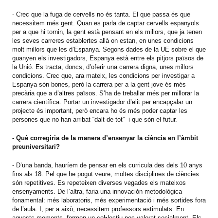
- Crec que la fuga de cervells no és tanta. El que passa és que
necessitem més gent. Quan es parla de captar cervells espanyols
per a que hi tornin, la gent està pensant en els millors, que ja tenen
les seves carreres establertes allà on estan, en unes condicions
molt millors que les d’Espanya. Segons dades de la UE sobre el que
guanyen els investigadors, Espanya està entre els pitjors països de
la Unió. Es tracta, doncs, d’oferir una carrera digna, unes millors
condicions. Crec que, ara mateix, les condicions per investigar a
Espanya són bones, però la carrera per a la gent jove és més
precària que a d’altres països. S’ha de treballar més per millorar la
carrera científica. Portar un investigador d’elit per encapçalar un
projecte és important, però encara ho és més poder captar les
persones que no han arribat “dalt de tot” i que són el futur.
- Què corregiria de la manera d’ensenyar la ciència en l’àmbit
preuniversitari?
- D’una banda, hauríem de pensar en els curricula des dels 10 anys
fins als 18. Pel que he pogut veure, moltes disciplines de ciències
són repetitives. Es repeteixen diverses vegades els mateixos
ensenyaments. De l’altra, faria una innovación metodològica
fonamental: més laboratoris, més experimentació i més sortides fora
de l’aula. I, per a això, necessitem professors estimulats. En
aquests moments, formen un col•lectiu poc valorat socialment. Els