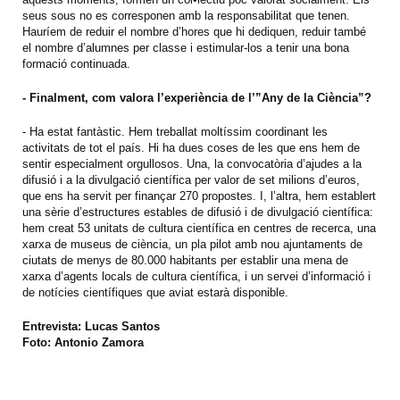
seus sous no es corresponen amb la responsabilitat que tenen.
Hauríem de reduir el nombre d’hores que hi dediquen, reduir també
el nombre d’alumnes per classe i estimular-los a tenir una bona
formació continuada.
- Finalment, com valora l’experiència de l’”Any de la Ciència”?
- Ha estat fantàstic. Hem treballat moltíssim coordinant les
activitats de tot el país. Hi ha dues coses de les que ens hem de
sentir especialment orgullosos. Una, la convocatòria d’ajudes a la
difusió i a la divulgació científica per valor de set milions d’euros,
que ens ha servit per finançar 270 propostes. I, l’altra, hem establert
una sèrie d’estructures estables de difusió i de divulgació científica:
hem creat 53 unitats de cultura científica en centres de recerca, una
xarxa de museus de ciència, un pla pilot amb nou ajuntaments de
ciutats de menys de 80.000 habitants per establir una mena de
xarxa d’agents locals de cultura científica, i un servei d’informació i
de notícies científiques que aviat estarà disponible.
Entrevista:
Lucas Santos
Foto:
Antonio Zamora