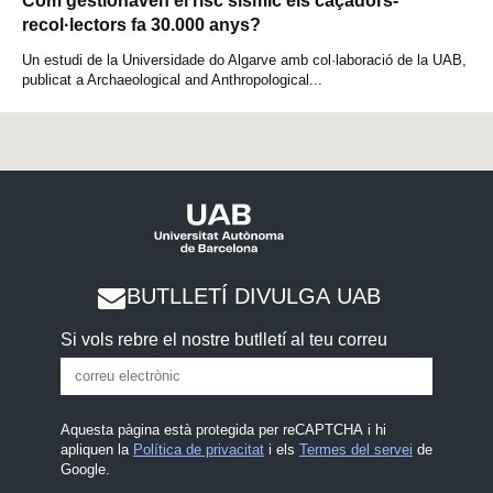
Com gestionaven el risc sísmic els caçadors-
recol·lectors fa 30.000 anys?
Un estudi de la Universidade do Algarve amb col·laboració de la UAB,
publicat a Archaeological and Anthropological...
BUTLLETÍ DIVULGA UAB
Si vols rebre el nostre butlletí al teu correu
Aquesta pàgina està protegida per reCAPTCHA i hi
apliquen la
Política de privacitat
i els
Termes del servei
de
Google.