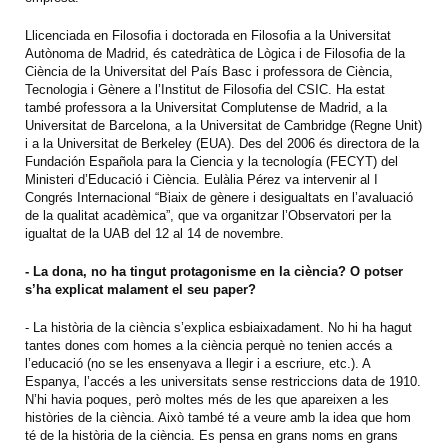
Llicenciada en Filosofia i doctorada en Filosofia a la Universitat
Autònoma de Madrid, és catedràtica de Lògica i de Filosofia de la
Ciència de la Universitat del País Basc i professora de Ciència,
Tecnologia i Gènere a l’Institut de Filosofia del CSIC. Ha estat
també professora a la Universitat Complutense de Madrid, a la
Universitat de Barcelona, a la Universitat de Cambridge (Regne Unit)
i a la Universitat de Berkeley (EUA). Des del 2006 és directora de la
Fundación Española para la Ciencia y la tecnología (FECYT) del
Ministeri d’Educació i Ciència. Eulàlia Pérez va intervenir al I
Congrés Internacional “Biaix de gènere i desigualtats en l’avaluació
de la qualitat acadèmica”, que va organitzar l’Observatori per la
igualtat de la UAB del 12 al 14 de novembre.
- La dona, no ha tingut protagonisme en la ciència? O potser
s’ha explicat malament el seu paper?
- La història de la ciència s’explica esbiaixadament. No hi ha hagut
tantes dones com homes a la ciència perquè no tenien accés a
l’educació (no se les ensenyava a llegir i a escriure, etc.). A
Espanya, l’accés a les universitats sense restriccions data de 1910.
N’hi havia poques, però moltes més de les que apareixen a les
històries de la ciència. Això també té a veure amb la idea que hom
té de la història de la ciència. Es pensa en grans noms en grans