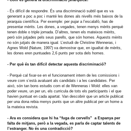
- És difícil de respondre. És una discriminació subtil que es va
generant a poc a poc i manté les dones als nivells més baixos de la
jerarquia científica. Per exemple: per pujar a l’escalafó, has de
presentar mèrits. Les dones, a vegades, tenen menys mèrits perquè
tenen doble o triple jornada. D’altres, tenen els mateixos mèrits,
però són jutjades pels seus parells, que són homes. Aquests mèrits
no són jutjats de manera igual. L’estudi de Christine Wenneras, i
Agnes Wold (Nature, 1997) va demostrar que, en igualtat de mèrits,
les dones eren puntuades 2,6 punts per sota dels homes.
- Per què és tan difícil detectar aquesta discriminació?
- Perquè cal fixar-se en el funcionament intern de les comissions i
veure com s’està avaluant als candidats i a les candidates. Per
això, són tan bons estudis com el de Wenneras i Wold: elles van
poder veure, un per un, els curricula de tots els participants i el que
havien puntuat en cada apartat. Van descobrir que un article publicat
per una dona rebia menys punts que un altre publicat per un home a
la mateixa revista.
- Ara es considera que hi ha “fuga de cervells” a Espanya per
falta de mitjans, però a la vegada, es parla de captar talents de
l’estranger. No és una contradicció?