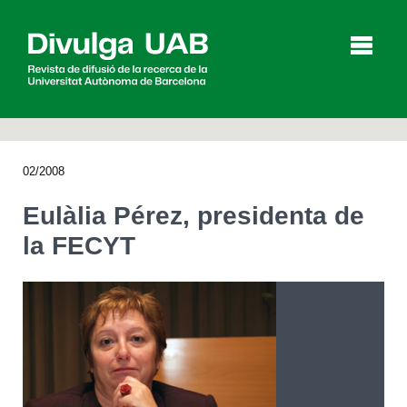
p
a
l
02/2008
Articles
Entrevistes
Vídeos
Eulàlia Pérez, presidenta de
la FECYT
Agenda
English
Español
CERCAR