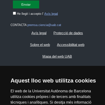
He llegit i accepto l'
Avís legal
CONTACTA
premsa.ciencia@uab.cat
Avís legal
Protecció de dades
Sobre el web
Accessibilitat web
Mapa del web UAB
2026 Divulga UAB - Creative Commons
Reconeixement - No Comercial (CC BY NC) -
Aquest lloc web utilitza cookies
ISSN: 2014-6388
View low-bandwidth version
El web de la Universitat Autònoma de Barcelona
utilitza cookies pròpies i de tercers amb finalitats
tècniques i analítiques. Si desitja més informació