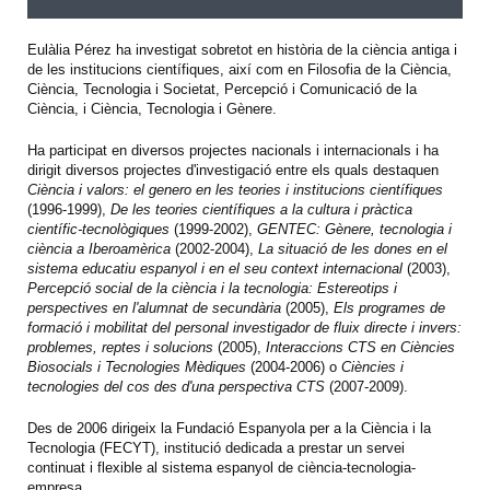
Eulàlia Pérez ha investigat sobretot en història de la ciència antiga i
de les institucions científiques, així com en Filosofia de la Ciència,
Ciència, Tecnologia i Societat, Percepció i Comunicació de la
Ciència, i Ciència, Tecnologia i Gènere.
Ha participat en diversos projectes nacionals i internacionals i ha
dirigit diversos projectes d'investigació entre els quals destaquen
Ciència i valors: el genero en les teories i institucions científiques
(1996-1999),
De les teories científiques a la cultura i pràctica
científic-tecnològiques
(1999-2002),
GENTEC: Gènere, tecnologia i
ciència a Iberoamèrica
(2002-2004),
La situació de les dones en el
sistema educatiu espanyol i en el seu context internacional
(2003),
Percepció social de la ciència i la tecnologia: Estereotips i
perspectives en l'alumnat de secundària
(2005),
Els programes de
formació i mobilitat del personal investigador de fluix directe i invers:
problemes, reptes i solucions
(2005),
Interaccions CTS en Ciències
Biosocials i Tecnologies Mèdiques
(2004-2006) o
Ciències i
tecnologies del cos des d'una perspectiva CTS
(2007-2009).
Des de 2006 dirigeix la Fundació Espanyola per a la Ciència i la
Tecnologia (FECYT), institució dedicada a prestar un servei
continuat i flexible al sistema espanyol de ciència-tecnologia-
empresa.