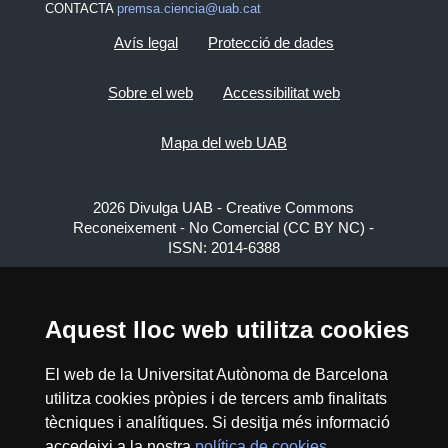
CONTACTA
premsa.ciencia@uab.cat
Avís legal
Protecció de dades
Sobre el web
Accessibilitat web
Mapa del web UAB
2026 Divulga UAB - Creative Commons
Reconeixement - No Comercial (CC BY NC) -
ISSN: 2014-6388
View low-bandwidth version
Aquest lloc web utilitza cookies
El web de la Universitat Autònoma de Barcelona
utilitza cookies pròpies i de tercers amb finalitats
tècniques i analítiques. Si desitja més informació
accedeixi a la nostra
política de cookies
.