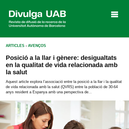
p
a
l
ARTICLES
-
AVENÇOS
Posició a la llar i gènere: desigualtats
Articles
Entrevistes
Vídeos
en la qualitat de vida relacionada amb
la salut
Aquest article explora l’associació entre la posició a la llar i la qualitat
de vida relacionada amb la salut (QVRS) entre la població de 30-64
Agenda
anys resident a Espanya amb una perspectiva de...
English
Español
CERCAR