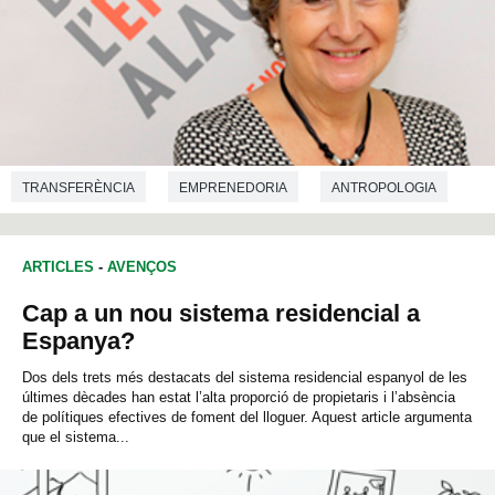
TRANSFERÈNCIA
EMPRENEDORIA
ANTROPOLOGIA
CIÈNCIES DE LA COMUNICACIÓ
CRIMINOLOGIA
ARTICLES
-
AVENÇOS
DEMOGRAFIA
ECONOMIA
CIÈNCIES DE L'EDUCACIÓ
Cap a un nou sistema residencial a
GEOGRAFIA
DRET
CIÈNCIES POLÍTIQUES
Espanya?
SOCIOLOGIA
PSICOLOGIA SOCIAL
Dos dels trets més destacats del sistema residencial espanyol de les
últimes dècades han estat l’alta proporció de propietaris i l’absència
de polítiques efectives de foment del lloguer. Aquest article argumenta
que el sistema...