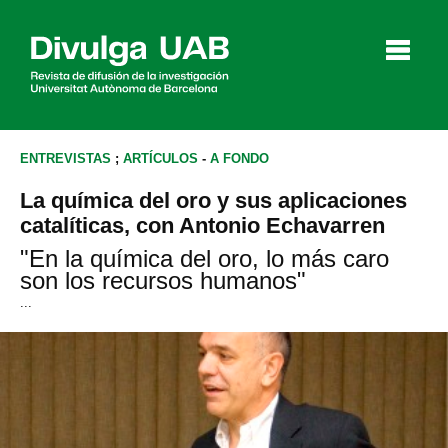
p
a
l
ENTREVISTAS
;
ARTÍCULOS
-
A FONDO
La química del oro y sus aplicaciones
Artículos
Entrevistas
Vídeos
catalíticas, con Antonio Echavarren
"En la química del oro, lo más caro
son los recursos humanos"
...
Agenda
English
Català
BUSCAR