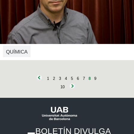
QUÍMICA
1
2
3
4
5
6
7
8
9
10
BOLETÍN DIVULGA