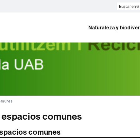
Buscar
en
el
web
Naturaleza y biodive
comunes
e espacios comunes
espacios comunes