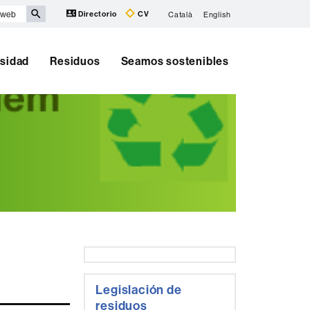
Directorio
CV
Català
English
rsidad
Residuos
Seamos sostenibles
Información
complementaria
Legislación de
residuos