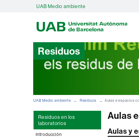
UAB Medio ambiente
U
A
B
Residuos
UAB Medio ambiente
Resíduos
Aulas e espacios 
Aulas 
Resíduos en los
laboratorios
Aulas y 
Introducción