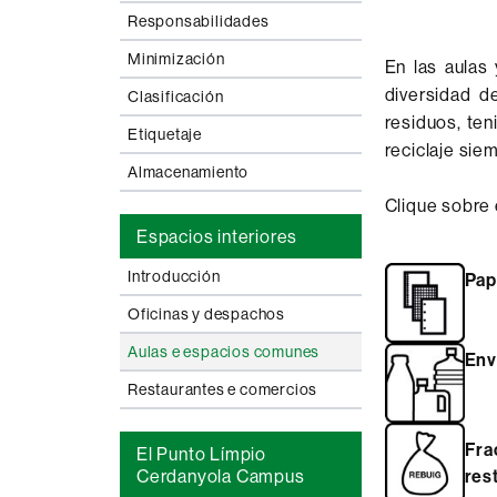
Responsabilidades
Minimización
En las aulas
diversidad d
Clasificación
residuos, ten
Etiquetaje
reciclaje sie
Almacenamiento
Clique sobre 
Espacios interiores
Introducción
Pap
Oficinas y despachos
Aulas e espacios comunes
Env
Restaurantes e comercios
Fra
El Punto Límpio
res
Cerdanyola Campus