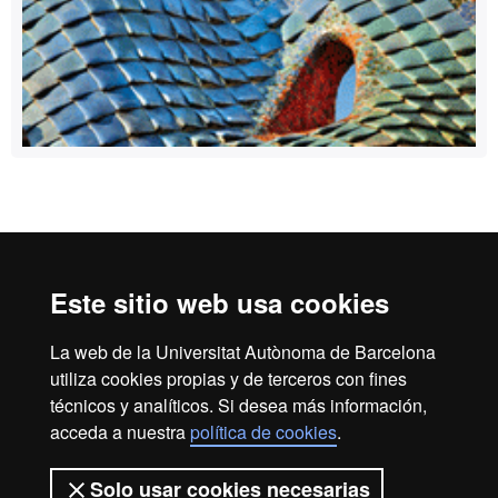
Reconocimiento internacional de la excelencia
HR
Este sitio web usa cookies
La web de la Universitat Autònoma de Barcelona
Excell
utiliza cookies propias y de terceros con fines
Inicio
Aviso legal
Política de privacidad
técnicos y analíticos. Si desea más información,
Protección de datos
Sobre la web
acceda a nuestra
política de cookies
.
Somos una universidad líder que imparte una docencia de
Solo usar cookies necesarias
calidad, diversificada, multidisciplinaria y flexible, adecuada