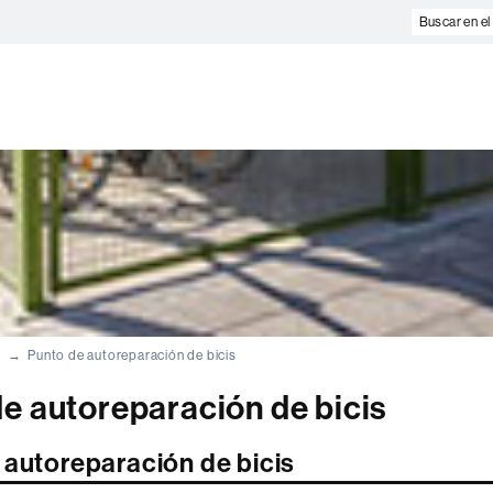
Buscar
en
el
web
Punto de autoreparación de bicis
e autoreparación de bicis
 autoreparación de bicis