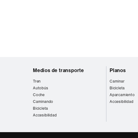
Mapa
Medios de transporte
Planos
web
Tren
Caminar
Autobús
Bicicleta
Coche
Aparcamiento
Caminando
Accesibilidad
Bicicleta
Accesibilidad