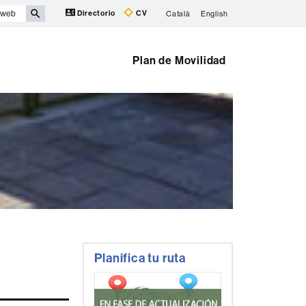
Directorio
CV
Català
English
Plan de Movilidad
Información
Planifica tu ruta
complementaria