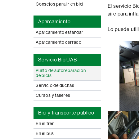
Consejos para ir en bici
El servicio B
aire para infl
Aparcamiento
Lo puede uti
Aparcamiento estándar
Aparcamiento cerrado
Servicio BiciUAB
Punto de autoreparación
de bicis
Servicio de duchas
Cursos y talleres
Bici y transporte público
En el tren
En el bus