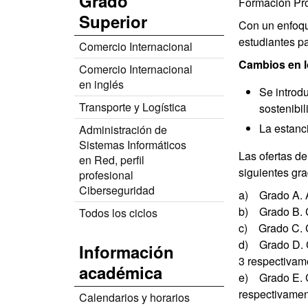
Grado
Formación Pro
Superior
Con un enfoqu
estudiantes p
Comercio Internacional
Cambios en lo
Comercio Internacional
en inglés
Se introd
Transporte y Logística
sostenibil
La estanci
Administración de
Sistemas Informáticos
Las ofertas d
en Red, perfil
siguientes gr
profesional
Ciberseguridad
a) Grado A. Ac
b) Grado B. Ce
Todos los ciclos
c) Grado C. Ce
d) Grado D. Ci
Información
3 respectivam
académica
e) Grado E. C
respectivamen
Calendarios y horarios