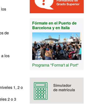
 los
Fórmate en el Puerto de
Barcelona y en Italia
os de
 a los
Programa "Forma't al Port"
iveles 1, 2 o
les 2 o 3