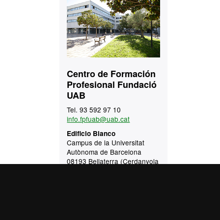
Contacto
Centro de Formación
Profesional Fundació
UAB
Tel. 93 592 97 10
info.fpfuab@uab.cat
Edificio Blanco
Campus de la Universitat
Autònoma de Barcelona
08193 Bellaterra (Cerdanyola
del Vallès)