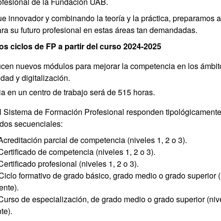
fesional de la Fundación UAB.
e innovador y combinando la teoría y la práctica, preparamos a
ara su futuro profesional en estas áreas tan demandadas.
s ciclos de FP a partir del curso 2024-2025
ucen nuevos módulos para mejorar la competencia en los ámbit
idad y digitalización.
a en un centro de trabajo será de 515 horas.
el Sistema de Formación Profesional responden tipológicamente
ados secuenciales:
reditación parcial de competencia (niveles 1, 2 o 3).
rtificado de competencia (niveles 1, 2 o 3).
rtificado profesional (niveles 1, 2 o 3).
clo formativo de grado básico, grado medio o grado superior (n
ente).
urso de especialización, de grado medio o grado superior (nive
te).