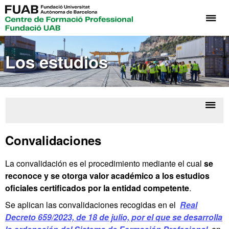
Cli
aq
pa
Los estudios
de
el
me
de
Fo
Despl
Lo
Pr
la
estud
Convalidaciones
Fu
naveg
UA
La convalidación es el procedimiento mediante el cual
se
reconoce y se otorga valor académico a los estudios
oficiales certificados por la entidad competente
.
Se aplican las convalidaciones recogidas en el
Real
Decreto 659/2023, de 18 de julio, por el que se desarrolla