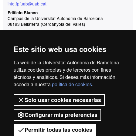
info.fpfuab@uab.cat
Edificio Blanco
Campus de la Universitat Autònoma de Barcelona
08193 Bellaterra (Cerdanyola del Vallès)
Reconocimiento internacional de la excelencia
Este sitio web usa cookies
HR
La web de la Universitat Autònoma de Barcelona
utiliza cookies propias y de terceros con fines
técnicos y analíticos. Si desea más información,
Excell
acceda a nuestra
política de cookies
.
Aviso legal
Protección de datos
Sobre el web
Solo usar cookies necesarias
Accesibilidad web
Mapa del web UAB
in
2026 Universitat Autònoma de Barcelona
Configurar mis preferencias
Permitir todas las cookies