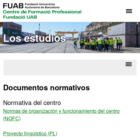
Cli
aq
pa
Los estudios
de
el
me
de
Fo
Despl
Lo
Pr
la
estud
Documentos normativos
Fu
naveg
UA
Normativa del centro
Normas de organización y funcionamiento del centro
(NOFC)
Proyecto lingüístico (PL)