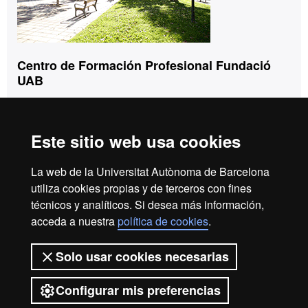
Centro de Formación Profesional Fundació
UAB
Tel. 93 592 97 10
info.fpfuab@uab.cat
Edificio Blanco
Este sitio web usa cookies
Campus de la Universitat Autònoma de Barcelona
08193 Bellaterra (Cerdanyola del Vallès)
La web de la Universitat Autònoma de Barcelona
utiliza cookies propias y de terceros con fines
técnicos y analíticos. Si desea más información,
Reconocimiento internacional de la excelencia
acceda a nuestra
política de cookies
.
HR
Solo usar cookies necesarias
Configurar mis preferencias