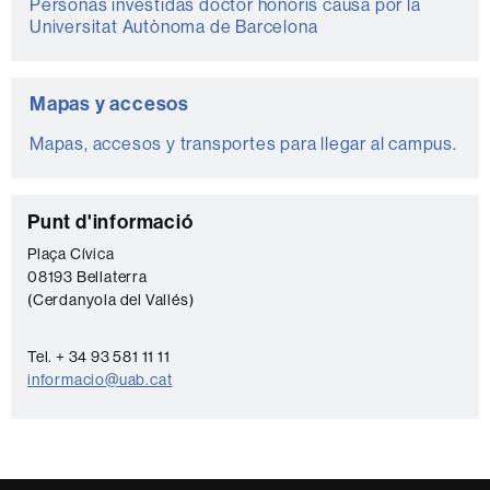
Personas investidas doctor honoris causa por la
Universitat Autònoma de Barcelona
Mapas y accesos
Mapas, accesos y transportes para llegar al campus.
C
Punt d'informació
o
Plaça Cívica
08193 Bellaterra
n
(Cerdanyola del Vallés)
t
a
Tel. + 34 93 581 11 11
c
informacio@uab.cat
t
o