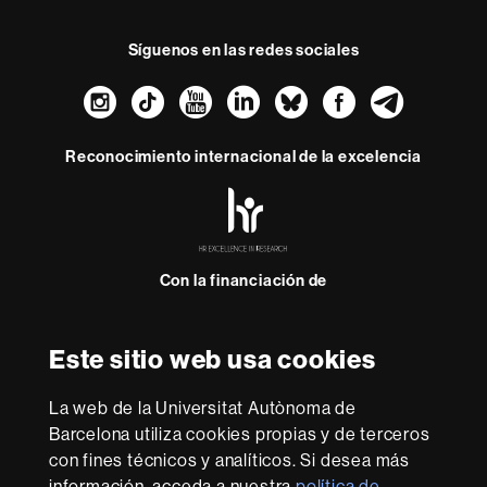
Síguenos en las redes sociales
Instagram
TikTok
YouTube
LinkedIn
Bluesky
Faceboo
Teleg
Reconocimiento internacional de la excelencia
HR
Excellence
in
Research
Con la financiación de
-
Euraxess
Este sitio web usa cookies
Sobre
esta
La web de la Universitat Autònoma de
web
Aviso legal
Protección de datos
Sobre el
Barcelona utiliza cookies propias y de terceros
con fines técnicos y analíticos. Si desea más
web
Accesibilidad web
Mapa del web UAB
información, acceda a nuestra
política de