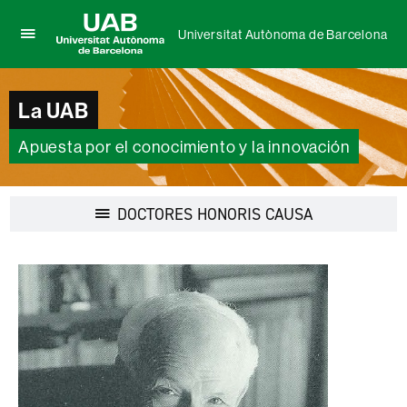
Universitat Autònoma de Barcelona
Clica
UAB
aquí
Universitat
para
Autònoma
La UAB
desplegar
de
el
Barcelona
menú
Apuesta por el conocimiento y la innovación
de
Universitat
Autònoma
Desplegar
DOCTORES HONORIS CAUSA
de
la
Barcelona
navegación