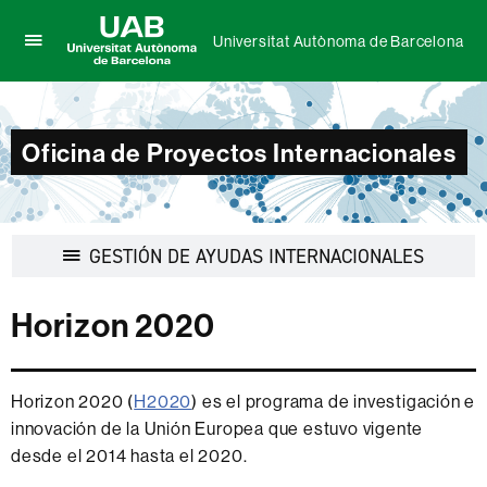
Universitat Autònoma de Barcelona
Clica
UAB
aquí
Universitat
para
Autònoma
desplegar
de
Oficina de Proyectos Internacionales
el
Barcelona
menú
de
Universitat
Autònoma
Desplega
GESTIÓN DE AYUDAS INTERNACIONALES
de
la
Barcelona
navegaci
Horizon 2020
Horizon 2020 (
H2020
)
es el programa de investigación e
innovación de la Unión Europea que estuvo vigente
desde el 2014 hasta el 2020.