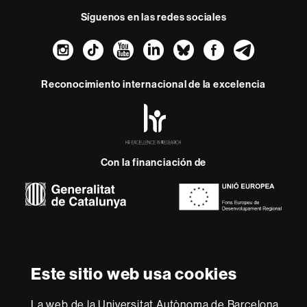
Síguenos en las redes sociales
Instagram
TikTok
YouTube
LinkedIn
Bluesky
Faceboo
Teleg
Reconocimiento internacional de la excelencia
HR
Excellence
in
Research
Con la financiación de
-
Euraxess
Sobre
esta
web
Aviso legal
Protección de datos
Sobre el
Este sitio web usa cookies
web
Accesibilidad web
Mapa del web UAB
La web de la Universitat Autònoma de Barcelona