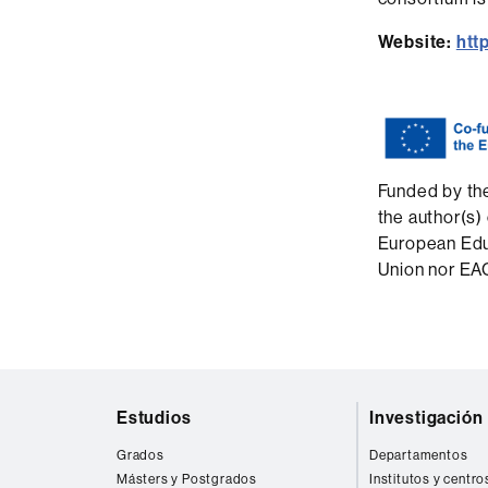
Website:
htt
Funded by th
the author(s)
European Edu
Union nor EAC
Mapa
Estudios
Investigación
web
Grados
Departamentos
Másters y Postgrados
Institutos y centro