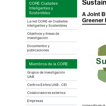
Sustai
CORE Ciudades
Inteligentes y
Sostenibles
A Joint B
Greener 
La red CORE en Ciudades
Inteligentes y Sostenibles
Objetivos y líneas de
investigación
Documentos y
publicaciones
Miembros de la CORE
Grupos de investigación
UAB
Centros Esfera UAB - CEI
Colaboradores externos
Empresas
consortium is