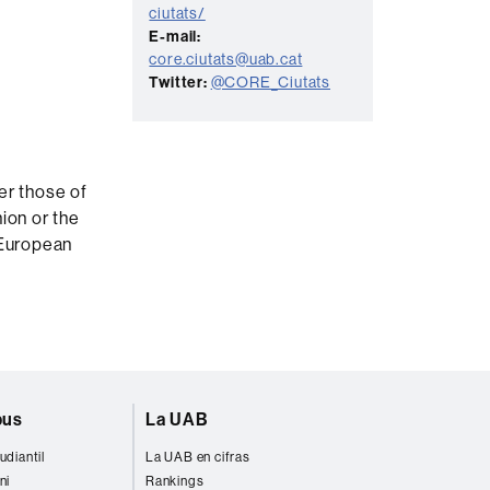
ciutats/
E-mail:
core.ciutats@uab.cat
Twitter:
@CORE_Ciutats
er those of
ion or the
 European
pus
La UAB
udiantil
La UAB en cifras
ni
Rankings