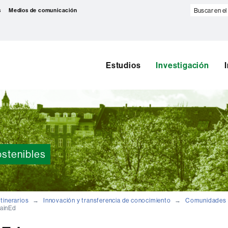
Buscar
s
Medios de comunicación
en
el
web
Estudios
Investigación
ostenibles
Itinerarios
Innovación y transferencia de conocimiento
Comunidades o
ainEd