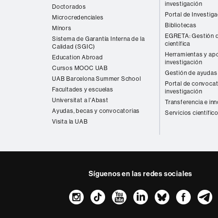
investigación
Doctorados
Portal de Investig
Microcredenciales
Bibliotecas
Mínors
EGRETA: Gestión d
Sistema de Garantía Interna de la
científica
Calidad (SGIC)
Herramientas y apo
Education Abroad
investigación
Cursos MOOC UAB
Gestión de ayudas 
UAB Barcelona Summer School
Portal de convocat
Facultades y escuelas
investigación
Universitat a l'Abast
Transferencia e in
Ayudas, becas y convocatorias
Servicios científic
Visita la UAB
Síguenos en las redes sociales
Instagram
TikTok
YouTube
LinkedIn
Bluesk
Fac