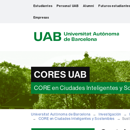
Estudiantes
Personal UAB
Alumni
Futuros estudiante
Empresas
U
A
B
CORES UAB
CORE en Ciudades Inteligentes y S
Universitat Autònoma de Barcelona
Investigación
CORE en Ciudades Inteligentes y Sostenibles
Sust