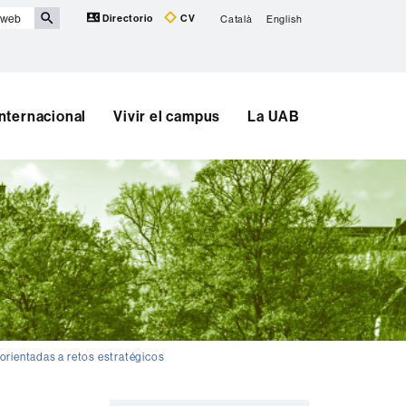
Directorio
CV
Català
English
Internacional
Vivir el campus
La UAB
rientadas a retos estratégicos