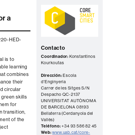
Información
C
complementaria
o
or a
n
t
a
220-HED-
Contacto
c
Coordinador:
Konstantinos
t
l is to
Kourkoutas
o
ble learning
that combines
Dirección:
Escola
hance their
d'Enginyeria
Carrer de les Sitges S/N
d circular
Despacho QC-2137
green skills
UNIVERSITAT AUTÒNOMA
hem for
DE BARCELONA 08193
n transition,
Bellaterra (Cerdanyola del
ment of the
Vallès)
Teléfono:
+34 93 586 82 45
ject
Web:
www.uab.cat/core-