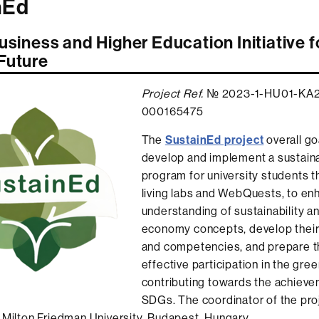
nEd
usiness and Higher Education Initiative f
Future
Project Ref.
№ 2023-1-HU01-KA
000165475
The
SustainEd project
overall goa
develop and implement a sustaina
program for university students 
living labs and WebQuests, to en
understanding of sustainability an
economy concepts, develop their 
and competencies, and prepare t
effective participation in the gree
contributing towards the achieve
SDGs. The coordinator of the pro
 Milton Friedman University, Budapest, Hungary.