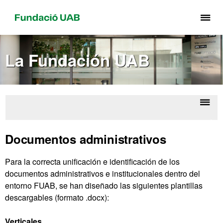
Cli
aq
pa
La Fundación UAB
de
el
me
de
Fu
Despl
Ima
UA
la
corpo
Documentos administrativos
naveg
Para la correcta unificación e identificación de los
documentos administrativos e institucionales dentro del
entorno FUAB, se han diseñado las siguientes plantillas
descargables (formato .docx):
Verticales