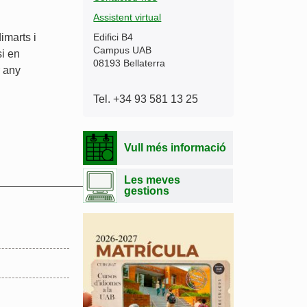
Assistent virtual
imarts i
Edifici B4
Campus UAB
si en
08193 Bellaterra
r any
Tel. +34 93 581 13 25
Vull més informació
Les meves
______________
gestions