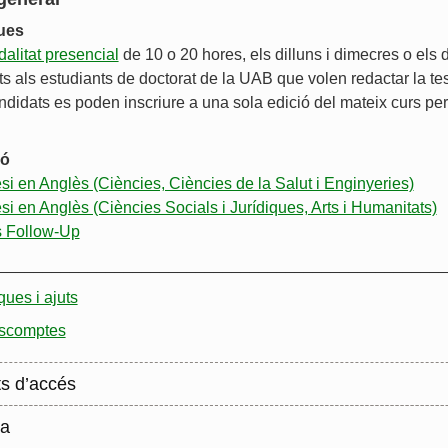
ques
alitat presencial
de 10 o 20 hores, els dilluns i dimecres o els d
ts als estudiants de doctorat de la UAB que volen redactar la te
ndidats es poden inscriure a una sola edició del mateix curs pe
ió
si en Anglès (Ciències, Ciències de la Salut i Enginyeries)
si en Anglès (Ciències Socials i Jurídiques, Arts i Humanitats)
s Follow-Up
__________________________________________________
ues i ajuts
escomptes
ts d’accés
la