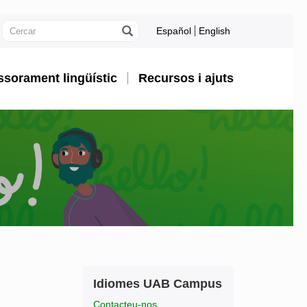
Español
English
sorament lingüístic
Recursos i ajuts
Informació
Contacte
Idiomes UAB Campus
complementària
Contacteu-nos