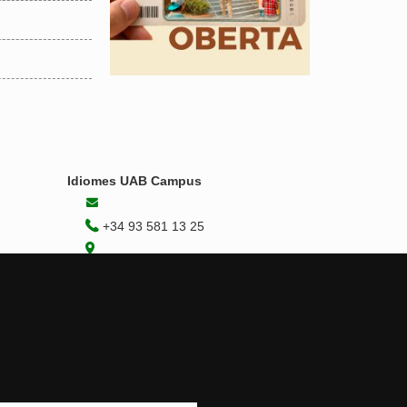
Idiomes UAB Campus
+34 93 581 13 25
Les meves gestions
Contacteu-nos
Edifici B4
Campus UAB
08193 Bellaterra
Instagram
|
Youtube
|
Facebook