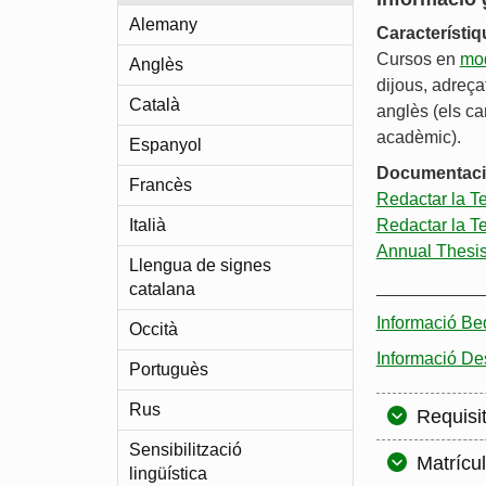
Alemany
Característi
Cursos en
mod
Anglès
dijous, adreça
Català
anglès (els ca
acadèmic).
Espanyol
Documentac
Francès
Redactar la Te
Italià
Redactar la Te
Annual Thesi
Llengua de signes
___________
catalana
Informació Beq
Occità
Informació D
Portuguès
Rus
Requisi
Sensibilització
Matrícu
lingüística