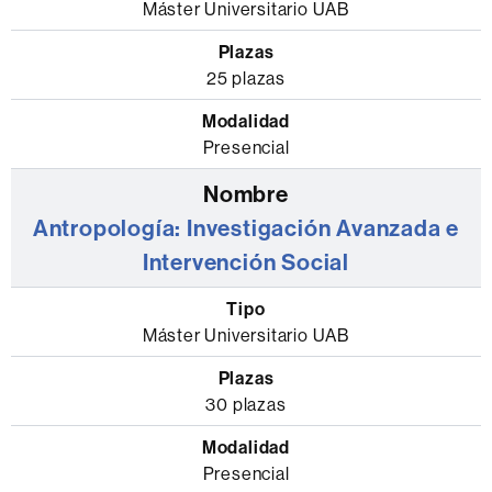
oficiales
Máster Universitario UAB
de
la
25 plazas
Facultad
de
Presencial
Filosofía
y
Letras
Antropología: Investigación Avanzada e
donde
Intervención Social
se
indica
el
Máster Universitario UAB
tipo
de
30 plazas
máster,
las
Presencial
plazas