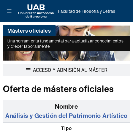
Facultad de Filosofía y Letras
Clica
UAB
aquí
Universitat
para
Másters oficiales
Autònoma
desplegar
de
el
Una herramienta fundamental para actualizar conocimientos
Barcelona
y crecer laboralmente
menú
de
Facultad
de
Desplegar
ACCESO Y ADMISIÓN AL MÁSTER
Filosofía
la
y
navegación
Letras
Oferta de másters oficiales
Listado
de
Análisis y Gestión del Patrimonio Artístico
los
másters