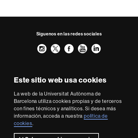
t
o
Síguenos en las redes sociales
Instagram
Twitter
Facebook
Youtube
LinkedIn
FFL
FFL
FFL
FFL
UAB
Reconocimiento internacional de la excelencia
HR
Este sitio web usa cookies
Excellence
in
La web de la Universitat Autònoma de
Research
Con la financiación de
-
Barcelona utiliza cookies propias y de terceros
Euraxess
con fines técnicos y analíticos. Si desea más
información, acceda a nuestra
política de
cookies
.
Sobre
esta