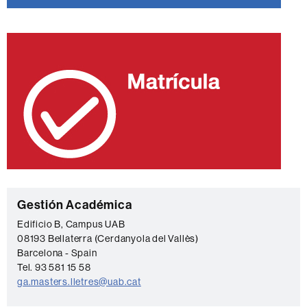
C
Gestión Académica
o
Edificio B, Campus UAB
08193 Bellaterra (Cerdanyola del Vallès)
n
Barcelona - Spain
t
Tel. 93 581 15 58
a
ga.masters.lletres@uab.cat
c