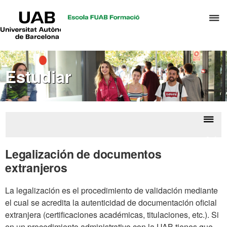
UAB
C
Universitat
Autònoma
a
de
p
Barcelona
d
Estudiar
el
m
d
T
y
Despl
Infor
D
la
acad
Legalización de documentos
H
naveg
extranjeros
La legalización es el procedimiento de validación mediante
el cual se acredita la autenticidad de documentación oficial
extranjera (certificaciones académicas, titulaciones, etc.). Si
en un procedimiento administrativo con la UAB tienes que