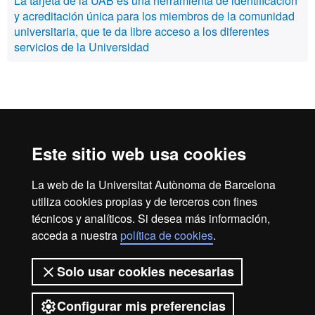
La tarjeta de la UAB es una herramienta de identificación
y acreditación única para los miembros de la comunidad
universitaria, que te da libre acceso a los diferentes
servicios de la Universidad
Reconocimiento internacional de la excelencia
HR
Este sitio web usa cookies
La web de la Universitat Autònoma de Barcelona
Excell
utiliza cookies propias y de terceros con fines
Inicio
Aviso legal
Política de privacidad
técnicos y analíticos. Si desea más información,
Protección de datos
Sobre la web
acceda a nuestra
política de cookies
.
in
Somos una universidad líder que imparte una docencia de
Solo usar cookies necesarias
calidad, diversificada, multidisciplinaria y flexible, adecuada
a las necesidades de la sociedad y adaptada a los nuevos
modelos de la Europa del conocimiento. La UAB es
Configurar mis preferencias