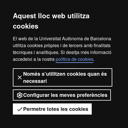
Pla d'Acció Tutorial per a l'alumnat amb necessitats
Aquest lloc web utilitza
educatives específiques PATnee
Opina UAB
cookies
Canal
obert de participació que permet fer arribar suggeriments,
queixes i felitacions sobre el funcionalment de la UAB.
El web de la Universitat Autònoma de Barcelona
utilitza cookies pròpies i de tercers amb finalitats
tècniques i analítiques. Si desitja més informació
accedeixi a la nostra
política de cookies
.
Avís legal
Protecció de dades
Sobre el web
Només s’utilitzen cookies quan és
necessari
Accessibilitat web
Mapa del web UAB
Configurar les meves preferències
2026 Universitat Autònoma de
Barcelona
Permetre totes les cookies
Tens dubtes?
Desplegar el menú mòbil