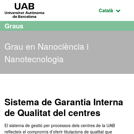
Ves al contingut principal
Ves a la navegació de la pàgina
UAB Universitat Autònoma de Barcelona
Idioma selecci
Català
Graus
Grau en Nanociència i
Nanotecnologia
Grau en Nanociència i Na
Sistema de Garantia Interna
de Qualitat del centres
El sistema de gestió per processos dels centres de la UAB
reflecteix el compromís d’oferir titulacions de qualitat que