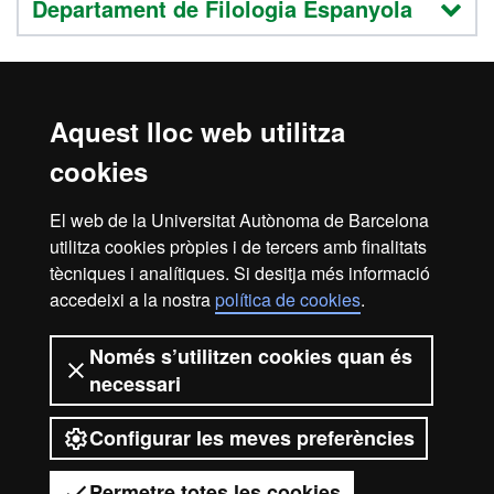
Departament de Filologia Espanyola
Departament de Filologia Francesa i
Aquest lloc web utilitza
Romànica
cookies
El web de la Universitat Autònoma de Barcelona
Departament de Filosofia
utilitza cookies pròpies i de tercers amb finalitats
tècniques i analítiques. Si desitja més informació
accedeixi a la nostra
política de cookies
.
Avís legal
Protecció de dades
Sobre el web
Només s’utilitzen cookies quan és
necessari
Accessibilitat web
Mapa del web UAB
Configurar les meves preferències
2026 Universitat Autònoma de
Barcelona
Permetre totes les cookies