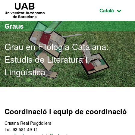
Ves al contingut principal
Ves a la navegació de la pàgina
UAB Universitat Autònoma de Barcelona
Idioma selecci
Català
Graus
Grau en Filologia Catalana:
Estudis de Literatura i
Lingüística
Grau en Filologia Catalana
Coordinació i equip de coordinació
Cristina Real Puigdollers
Tel. 93 581 49 11