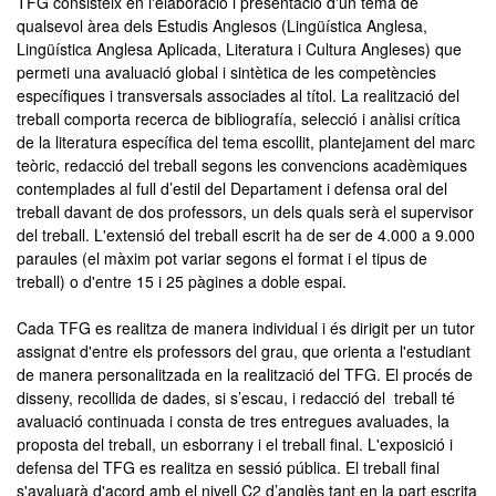
TFG consisteix en l'elaboració i presentació d'un tema de
qualsevol àrea dels Estudis Anglesos (Lingüística Anglesa,
Lingüística Anglesa Aplicada, Literatura i Cultura Angleses) que
permeti una avaluació global i sintètica de les competències
específiques i transversals associades al títol. La realització del
treball comporta recerca de bibliografía, selecció i anàlisi crítica
de la literatura específica del tema escollit, plantejament del marc
teòric, redacció del treball segons les convencions acadèmiques
contemplades al full d’estil del Departament i defensa oral del
treball davant de dos professors, un dels quals serà el supervisor
del treball. L'extensió del treball escrit ha de ser de 4.000 a 9.000
paraules (el màxim pot variar segons el format i el tipus de
treball) o d'entre 15 i 25 pàgines a doble espai.
Cada TFG es realitza de manera individual i és dirigit per un tutor
assignat d'entre els professors del grau, que orienta a l'estudiant
de manera personalitzada en la realització del TFG. El procés de
disseny, recollida de dades, si s’escau, i redacció del treball té
avaluació continuada i consta de tres entregues avaluades, la
proposta del treball, un esborrany i el treball final. L'exposició i
defensa del TFG es realitza en sessió pública. El treball final
s'avaluarà d'acord amb el nivell C2 d’anglès tant en la part escrita