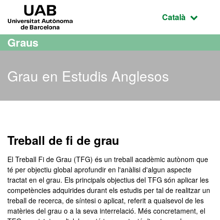
Ves al contingut principal
Ves a la navegació de la pàgina
UAB Universitat Autònoma de Barcelona
Idioma selecci
Català
Graus
Grau en Estudis Anglesos
Grau en Estudis Anglesos
Treball de fi de grau
El Treball Fi de Grau (TFG) és un treball acadèmic autònom que
té per objectiu global aprofundir en l'anàlisi d'algun aspecte
tractat en el grau. Els principals objectius del TFG són aplicar les
competències adquirides durant els estudis per tal de realitzar un
treball de recerca, de síntesi o aplicat, referit a qualsevol de les
matèries del grau o a la seva interrelació. Més concretament, el