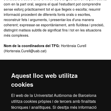
com en la part oral, segons el qual l'estudiant pot comprendre
sense esforç pràcticament tot el que llegeix o escolta; resumir
informació procedent de diferents fonts orals o escrites,
reconstruir fets i arguments, i presentar-los d'una manera
coherent; expressar-se espontàniament, amb fluïdesa i precisió,
distingint matisos subtils de significat fins i tot en les situacions
més complexes.
Nom de la coordinadora del TFG:
Hortènsia Curell
(Hortensia.Curell@uab.cat)
Guia Docent
Podeu consultar els TFG de la Facultat de Filosofia i Lletres amb
Aquest lloc web utilitza
millor valoració al
Dipòsit Digital de Documents
de la UAB.
Els criteris d’assignació de tema i de tutor/a, el calendari
cookies
d’entregues, el tipus de seguiment del treball realitzat i l’avaluació
es publicaran a la Guia Docent d’aquesta assignatura seguint les
El web de la Universitat Autònoma de Barcelona
directrius establertes en el
Protocol per al Treball Final de Grau
utilitza cookies pròpies i de tercers amb finalitats
de la Facultat de Filosofia i Lletres
.
tècniques i analítiques. Si desitja més informació