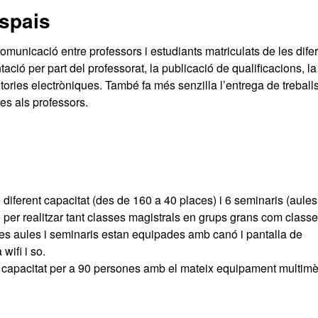
espais
municació entre professors i estudiants matriculats de les dife
ació per part del professorat, la publicació de qualificacions, la
 tutories electròniques. També fa més senzilla l’entrega de treballs
tes als professors.
iferent capacitat (des de 160 a 40 places) i 6 seminaris (aules
) per realitzar tant classes magistrals en grups grans com class
les aules i seminaris estan equipades amb canó i pantalla de
wifi i so.
apacitat per a 90 persones amb el mateix equipament multim