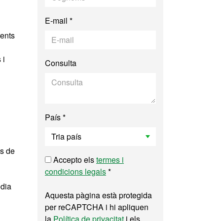
E-mail *
rents
 i
Consulta
País *
es de
Accepto els
termes i
condicions legals
*
èdia
Aquesta pàgina està protegida
per reCAPTCHA i hi apliquen
la
Política de privacitat
i els