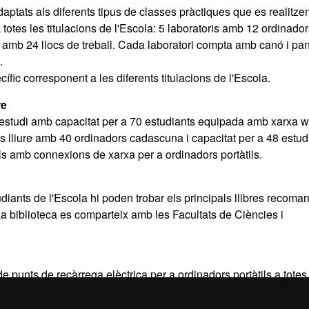
aptats als diferents tipus de classes pràctiques que es realitze
 totes les titulacions de l'Escola: 5 laboratoris amb 12 ordinado
 amb 24 llocs de treball. Cada laboratori compta amb canó i pan
.
ic corresponent a les diferents titulacions de l'Escola.
re
studi amb capacitat per a 70 estudiants equipada amb xarxa wi
 lliure amb 40 ordinadors cadascuna i capacitat per a 48 estud
ls amb connexions de xarxa per a ordinadors portàtils.
udiants de l'Escola hi poden trobar els principals llibres recoma
La biblioteca es comparteix amb les Facultats de Ciències i
e punts de recàrrega elèctrica per a ordinadors portàtils a totes
estudiants. Als passadissos centrals hi ha també taules i llocs d