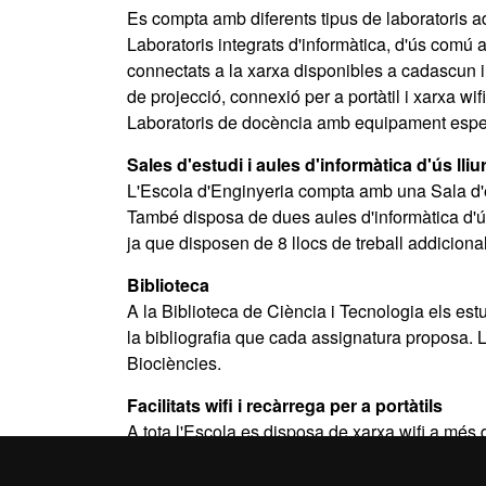
Es compta amb diferents tipus de laboratoris ad
Laboratoris integrats d'informàtica, d'ús comú a
connectats a la xarxa disponibles a cadascun i
de projecció, connexió per a portàtil i xarxa wifi
Laboratoris de docència amb equipament específ
Sales d'estudi i aules d'informàtica d'ús lliu
L'Escola d'Enginyeria compta amb una Sala d'e
També disposa de dues aules d'informàtica d'ús
ja que disposen de 8 llocs de treball addiciona
Biblioteca
A la Biblioteca de Ciència i Tecnologia els est
la bibliografia que cada assignatura proposa. 
Biociències.
Facilitats wifi i recàrrega per a portàtils
A tota l'Escola es disposa de xarxa wifi a més d
aules i passadissos centrals a disposició dels 
treball.