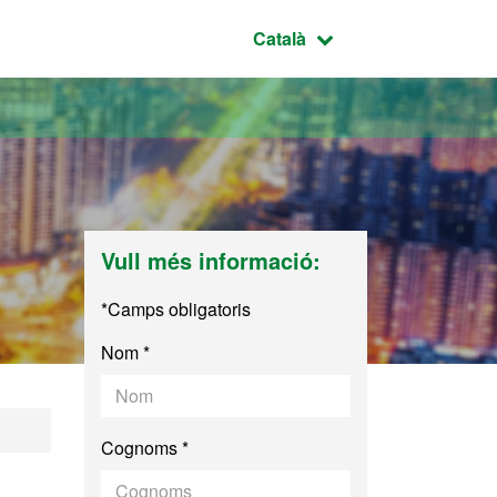
Idioma seleccionat:
Català
Vull més informació:
*Camps obligatoris
Nom *
 de Telecomunicaci
Cognoms *