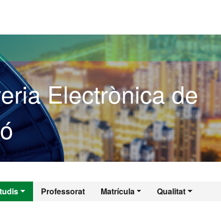
versitat Autònoma de Barcelona
eria Electrònica de
ió
yeria Electrònica
tudis
Professorat
Matrícula
Qualitat