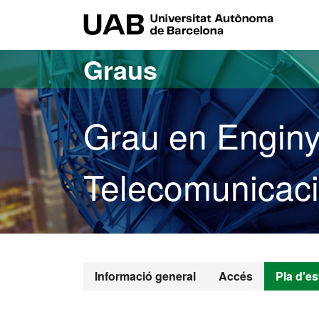
Ves al contingut principal
Ves a la navegació de la pàgina
UAB Uni
Graus
Grau en Enginy
Telecomunicac
Grau en Engin
Informació general
Accés
Pla d'es