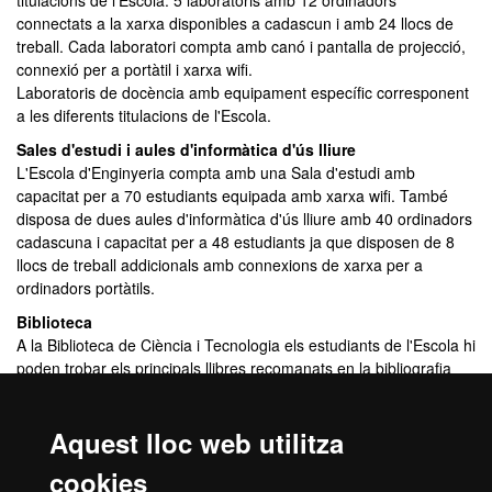
titulacions de l'Escola: 5 laboratoris amb 12 ordinadors
connectats a la xarxa disponibles a cadascun i amb 24 llocs de
treball. Cada laboratori compta amb canó i pantalla de projecció,
connexió per a portàtil i xarxa wifi.
Laboratoris de docència amb equipament específic corresponent
a les diferents titulacions de l'Escola.
Sales d'estudi i aules d'informàtica d'ús lliure
L'Escola d'Enginyeria compta amb una Sala d'estudi amb
capacitat per a 70 estudiants equipada amb xarxa wifi. També
disposa de dues aules d'informàtica d'ús lliure amb 40 ordinadors
cadascuna i capacitat per a 48 estudiants ja que disposen de 8
llocs de treball addicionals amb connexions de xarxa per a
ordinadors portàtils.
Biblioteca
A la Biblioteca de Ciència i Tecnologia els estudiants de l'Escola hi
poden trobar els principals llibres recomanats en la bibliografia
que cada assignatura proposa. La biblioteca es comparteix amb
les Facultats de Ciències i Biociències.
Aquest lloc web utilitza
Facilitats wifi i recàrrega per a portàtils
A tota l'Escola es disposa de xarxa wifi a més de punts de
cookies