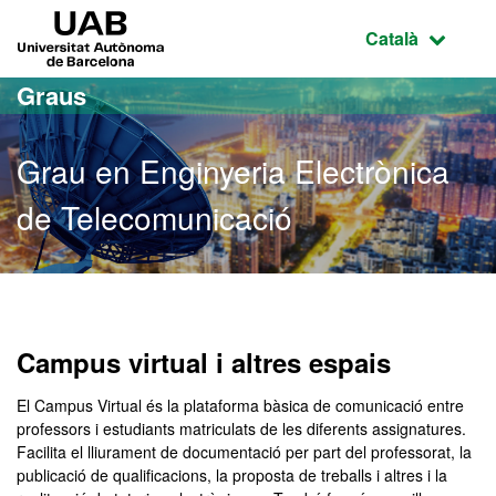
Ves al contingut principal
Ves a la navegació de la pàgina
UAB Universitat Autònoma de Barcelona
Idioma selecci
Català
Graus
Grau en Enginyeria Electrònica
de Telecomunicació
Grau en Enginyeria Elect
Campus virtual i altres espais
El Campus Virtual és la plataforma bàsica de comunicació entre
professors i estudiants matriculats de les diferents assignatures.
Facilita el lliurament de documentació per part del professorat, la
publicació de qualificacions, la proposta de treballs i altres i la