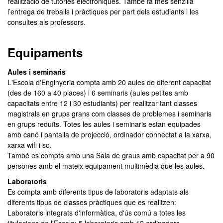
realització de tutories electròniques. També fa més senzilla
l’entrega de treballs i pràctiques per part dels estudiants i les
consultes als professors.
Equipaments
Aules i seminaris
L'Escola d'Enginyeria compta amb 20 aules de diferent capacitat
(des de 160 a 40 places) i 6 seminaris (aules petites amb
capacitats entre 12 i 30 estudiants) per realitzar tant classes
magistrals en grups grans com classes de problemes i seminaris
en grups reduïts. Totes les aules i seminaris estan equipades
amb canó i pantalla de projecció, ordinador connectat a la xarxa,
xarxa wifi i so.
També es compta amb una Sala de graus amb capacitat per a 90
persones amb el mateix equipament multimèdia que les aules.
Laboratoris
Es compta amb diferents tipus de laboratoris adaptats als
diferents tipus de classes pràctiques que es realitzen:
Laboratoris integrats d'informàtica, d'ús comú a totes les