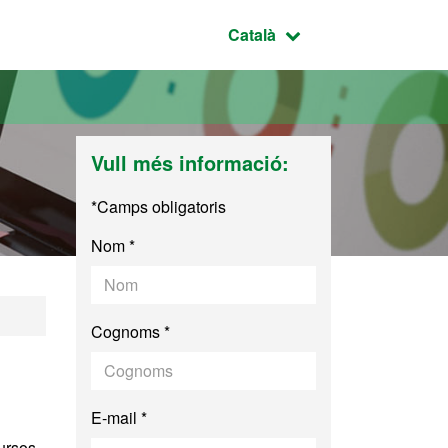
Idioma seleccionat:
Català
Vull més informació:
*Camps obligatoris
Nom *
s
Cognoms *
E-mail *
ursos