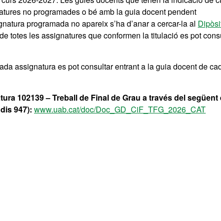
gnatures no programades o bé amb la guia docent pendent
ignatura programada no apareix s’ha d’anar a cercar-la al
Dipòsi
de totes les assignatures que conformen la titulació es pot cons
da assignatura es pot consultar entrant a la guia docent de ca
tura 102139 – Treball de Final de Grau a través del següent 
dis 947):
www.uab.cat/doc/Doc_GD_CiF_TFG_2026_CAT