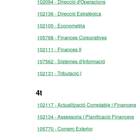
102094 - Direcció d'Operacions
102136 - Direcció Estratègica
102105 - Econometria
105768 - Finances Corporatives
102111 - Finances II
107562 - Sistemes d'Informació
102131 - Tributació I
4t
102117 - Actualització Comptable i Financera
102134 - Assessoria i Planificació Financera
105770 - Comerç Exterior