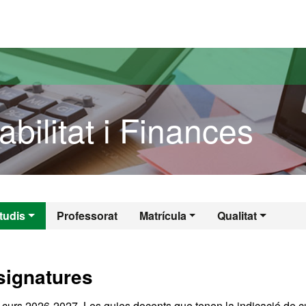
versitat Autònoma de Barcelona
ilitat i Finances
abilitat i Finance
tudis
Professorat
Matrícula
Qualitat
signatures
l curs 2026-2027. Les guies docents que tenen la indicació de c