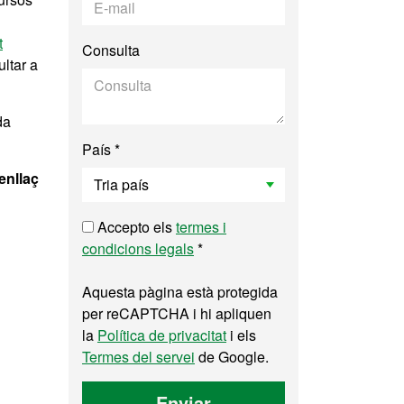
t
Consulta
ultar a
da
País *
enllaç
Accepto els
termes i
condicions legals
*
Aquesta pàgina està protegida
per reCAPTCHA i hi apliquen
la
Política de privacitat
i els
Termes del servei
de Google.
Enviar