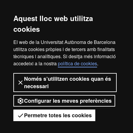
Competències específiques
Consulteu les competències dels estudis de
Grau en Ciència
Aquest lloc web utilitza
Política i Gestió Pública
i de
Grau en Sociologia
cookies
Competències transversals
El web de la Universitat Autònoma de Barcelona
Consulteu les competències dels estudis de
Grau en Ciència
utilitza cookies pròpies i de tercers amb finalitats
Política i Gestió Pública
i de
Grau en Sociologia
tècniques i analítiques. Si desitja més informació
accedeixi a la nostra
política de cookies
.
Avís legal
Protecció de dades
Sobre el web
Només s’utilitzen cookies quan és
necessari
Accessibilitat web
Mapa del web UAB
Configurar les meves preferències
2026 Universitat Autònoma de
Barcelona
Permetre totes les cookies
Tens dubtes?
Desplegar el menú mòbil