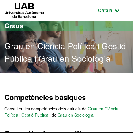
Ves al contingut principal
Ves a la navegació de la pàgina
UAB Universitat Autònoma de Barcelona
Idioma selecci
Català
Graus
Grau en Ciència Política i Gestió
Pública i Grau en Sociologia
Grau en Ciència Política i
Competències bàsiques
Consulteu les competències dels estudis de
Grau en Ciència
Política i Gestió Pública
i de
Grau en Sociologia