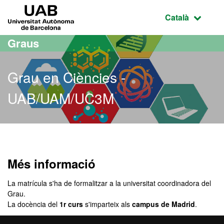
Ves al contingut principal
Ves a la navegació de la pàgina
UAB Universitat Autònoma de Barcelona
Idioma selecci
Català
Graus
Grau en Ciències -
UAB/UAM/UC3M
Grau en Ciències - UAB
Més informació
La matrícula s'ha de formalitzar a la universitat coordinadora del
Grau.
La docència del
1r curs
s'imparteix als
campus de Madrid
.