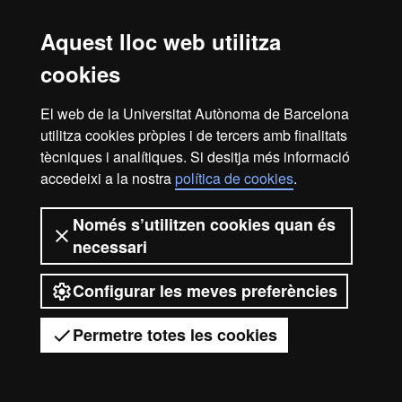
Universidad Autònoma de Madrid (UAM)
Aquest lloc web utilitza
Universidad Carlos III de Madrid (UC3M)
cookies
El web de la Universitat Autònoma de Barcelona
Avís legal
Protecció de dades
Sobre el web
utilitza cookies pròpies i de tercers amb finalitats
Accessibilitat web
Mapa del web UAB
tècniques i analítiques. Si desitja més informació
accedeixi a la nostra
política de cookies
.
2026 Universitat Autònoma de
Barcelona
Només s’utilitzen cookies quan és
necessari
Configurar les meves preferències
Permetre totes les cookies
Tens dubtes?
Desplegar el menú mòbil