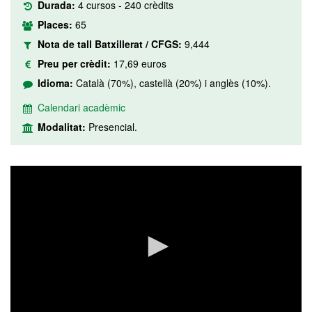
Durada:
4 cursos - 240 crèdits
Places:
65
Nota de tall Batxillerat / CFGS:
9,444
Preu per crèdit:
17,69 euros
Idioma:
Català (70%), castellà (20%) i anglès (10%).
Calendari acadèmic
Modalitat:
Presencial.