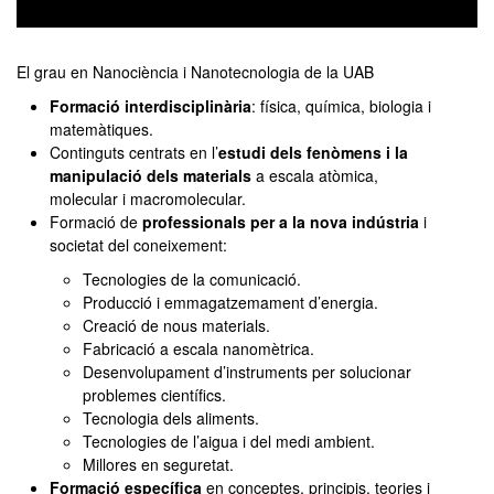
0
seconds
of
El grau en Nanociència i Nanotecnologia de la UAB
0
Formació interdisciplinària
: física, química, biologia i
seconds
matemàtiques.
Continguts centrats en l’
estudi dels fenòmens i la
manipulació dels materials
a escala atòmica,
molecular i macromolecular.
Formació de
professionals per a la nova indústria
i
societat del coneixement:
Tecnologies de la comunicació.
Producció i emmagatzemament d’energia.
Creació de nous materials.
Fabricació a escala nanomètrica.
Desenvolupament d’instruments per solucionar
problemes científics.
Tecnologia dels aliments.
Tecnologies de l’aigua i del medi ambient.
Millores en seguretat.
Formació específica
en conceptes, principis, teories i