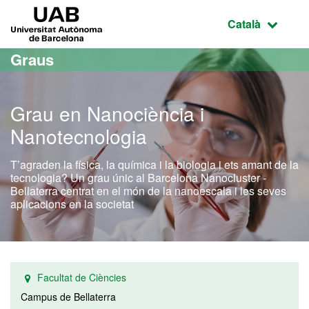
Ves al contingut principal
Ves a la navegació de la pàgina
UAB Universitat Autònoma de Barcelona
Idioma selecci
Català
Graus
Grau en Nanociència i
Nanotecnologia
T’agraden la física, la química i la biologia i ets amant de la
tecnologia? Un grau únic al Barcelona Nanocluster -
Bellaterra centrat en el món de la nanoescala i les seves
aplicacions en la societat
Facultat de Ciències
Campus de Bellaterra