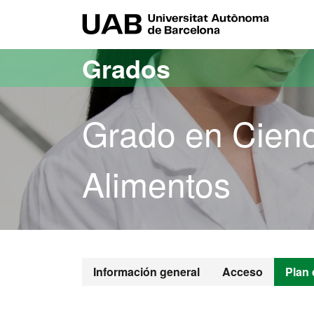
Acceso al contenido principal
Acceso a la navegación de la página
UAB Uni
Grados
Grado en Cienc
Alimentos
Grado en Cien
Información general
Acceso
Plan 