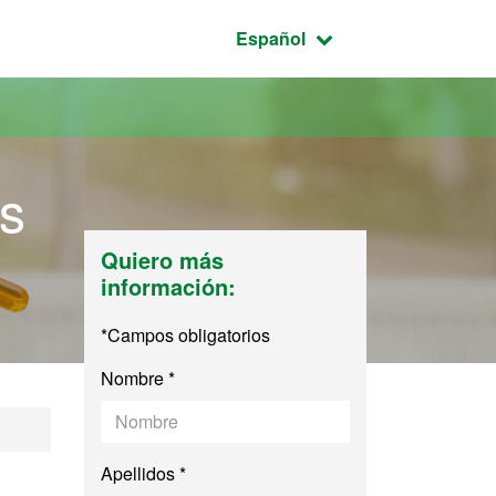
Idioma seleccionado:
Español
os
Quiero más
información:
*Campos obligatorios
Nombre *
e los Alimentos
Apellidos *