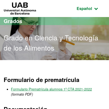
Acceso al contenido principal
Acceso a la navegación de la página
UAB Universitat Autònoma de Barcelona
Idioma seleccio
Español
Grados
Grado en Ciencia y Tecnología
de los Alimentos
Grado en Ciencia y Tecnol
Formulario de prematrícula
Formulario Prematrícula alumnos 1º CTA 2021-2022
(formato PDF)