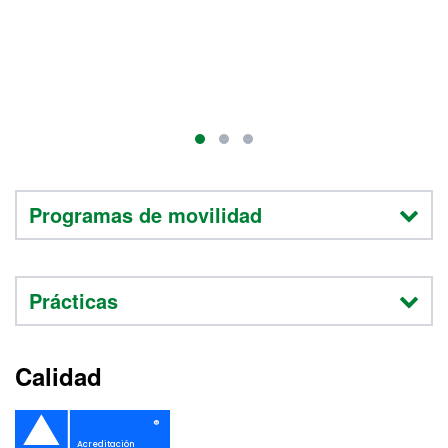
ha
co
ad
Programas de movilidad
Prácticas
Calidad