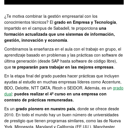
0
seconds
of
¿Te motiva combinar la gestión empresarial con los
0
conocimientos técnicos? El
grado en Empresa y Tecnología
,
seconds
impartido en el campus de Sabadell, te proporciona
una
formación actualizada que une sistemas de información,
gestión, innovación y economía
.
Combinamos la enseñanza en el aula con el trabajo en grupo, el
aprendizaje basado en problemas y las prácticas con software de
última generación (desde SAP hasta software de código libre),
que
te prepararán para trabajar en las mejores empresas
.
En la etapa final del grado puedes hacer prácticas que incluyen
ayudas al estudio en muchas empresas líderes como Accenture,
BDO, Deloitte, NTT DATA, Ricoh o SEIDOR. Además, es un
grado
dual
:
puedes realizar el 4º curso en una empresa con
contrato de prácticas remuneradas.
Es un
grado pionero en nuestro país
, donde se ofrece desde
2010. En todo el mundo hay un buen número de universidades
de prestigio que tienen programas similares, como las de Nueva
York, Minnesota, Maryland y California (EE.UU.), Manchester,