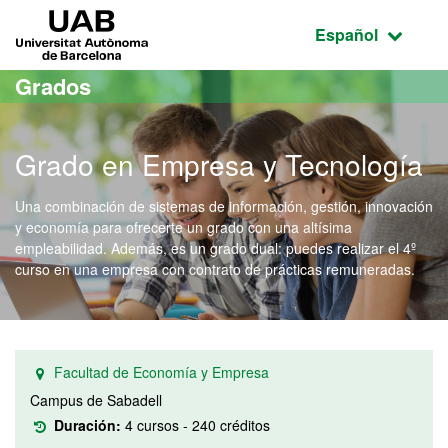
Acceso al contenido principal
Acceso a la navegación de la página
UAB Universitat Autònoma de Barcelona
Idioma seleccio
Español
Grados
Grado en Empresa y Tecnología
Una combinación de sistemas de información, gestión, innovación
y economía para ofrecerte un grado con una altísima
empleabilidad. Además, es un grado dual: puedes realizar el 4º
curso en una empresa con contrato de prácticas remuneradas.
Facultad de Economía y Empresa
Campus de Sabadell
Duración:
4 cursos - 240 créditos