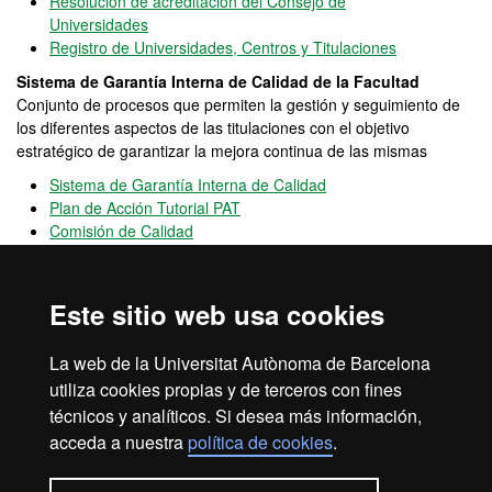
Resolución de acreditación del Consejo de
Universidades
Registro de Universidades, Centros y Titulaciones
Sistema de Garantía Interna de Calidad de la Facultad
Conjunto de procesos que permiten la gestión y seguimiento de
los diferentes aspectos de las titulaciones con el objetivo
estratégico de garantizar la mejora continua de las mismas
Sistema de Garantía Interna de Calidad
Plan de Acción Tutorial PAT
Comisión de Calidad
OPINA UAB
Canal
abierto de participación que permite hacer llegar
Este sitio web usa cookies
sugerencias, quejas y felicitaciones sobre el funcionamiento de la
UAB
La web de la Universitat Autònoma de Barcelona
Programas de movilidad e intercambio de la UAB
utiliza cookies propias y de terceros con fines
técnicos y analíticos. Si desea más información,
acceda a nuestra
política de cookies
.
Aviso legal
Protección de datos
Sobre el web