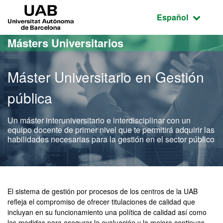
Acceso al contenido principal
Acceso a la navegación de la página
UAB Universitat Autònoma de Barcelona
Idioma seleccio
Español
Másters Universitarios
Máster Universitario en Gestión
pública
Un máster interuniversitario e interdisciplinar con un
equipo docente de primer nivel que te permitirá adquirir las
habilidades necesarias para la gestión en el sector público
Máster Oficial - Gestión p
El sistema de gestión por procesos de los centros de la UAB
refleja el compromiso de ofrecer titulaciones de calidad que
incluyan en su funcionamiento una política de calidad así como
las medidas para asegurar la evaluación y la mejora continuas,