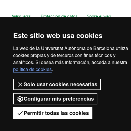
Aviso legal
Protección de datos
Sobre el web
Accesibilidad web
Mapa del web UAB
Este sitio web usa cookies
2026 Universitat Autònoma de
La web de la Universitat Autònoma de Barcelona utiliza
Barcelona
cookies propias y de terceros con fines técnicos y
analíticos. Si desea más información, acceda a nuestra
política de cookies
.
Solo usar cookies necesarias
Configurar mis preferencias
Permitir todas las cookies
Tienes dud
Desplegar el menú móvil