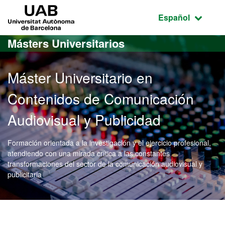
Acceso al contenido principal
Acceso a la navegación de la página
UAB Universitat Autònoma de Barcelona
Idioma seleccio
Español
Másters Universitarios
Máster Universitario en
Contenidos de Comunicación
Audiovisual y Publicidad
Formación orientada a la investigación y el ejercicio profesional,
atendiendo con una mirada crítica a las constantes
transformaciones del sector de la comunicación audiovisual y
publicitaria