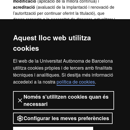
modificació
(aplicació de la millora contínua) i
acreditació
(avaluació de la implantació i renovació de
l’autorització per continuar oferint la titulació), que
donen resposta a la necessitat de disposar, actualitzar i
millorar el mapa de titulacions del centre
Aquest lloc web utilitza
Programes de mobilitat i intercanvi
cookies
Consulta la informació general sobre mobilitat a la
Guia de
l’Estudiant
El web de la Universitat Autònoma de Barcelona
.
utilitza cookies pròpies i de tercers amb finalitats
Programes de mobilitat i intercanvi de la UAB
tècniques i analítiques. Si desitja més informació
accedeixi a la nostra
política de cookies
.
Avís legal
Protecció de dades
Sobre el web
Només s’utilitzen cookies quan és
necessari
Accessibilitat web
Mapa del web UAB
Configurar les meves preferències
2026 Universitat Autònoma de
Barcelona