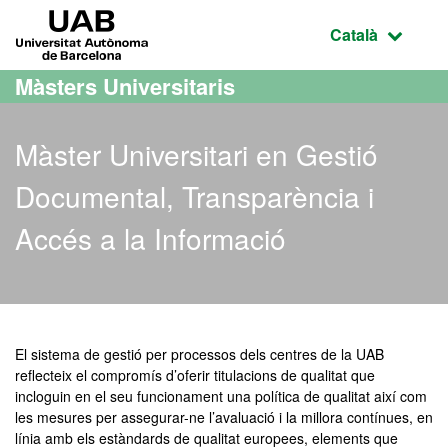
Ves al contingut principal
Ves a la navegació de la pàgina
UAB Universitat Autònoma de Barcelona
Idioma selecci
Català
Màsters Universitaris
Màster Universitari en Gestió
Documental, Transparència i
Accés a la Informació
Màster Oficial - Gestió Do
El sistema de gestió per processos dels centres de la UAB
reflecteix el compromís d’oferir titulacions de qualitat que
incloguin en el seu funcionament una política de qualitat així com
les mesures per assegurar-ne l’avaluació i la millora contínues, en
línia amb els estàndards de qualitat europees, elements que