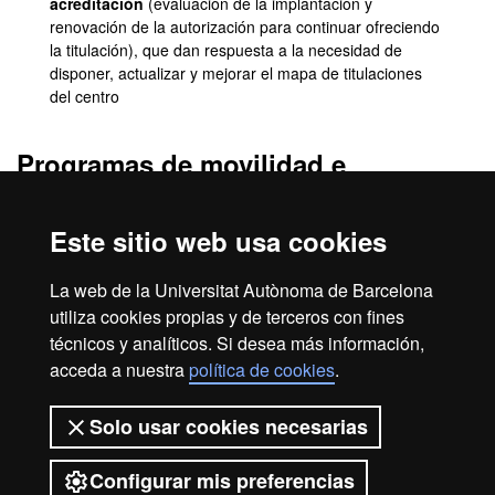
acreditación
(evaluación de la implantación y
renovación de la autorización para continuar ofreciendo
la titulación), que dan respuesta a la necesidad de
disponer, actualizar y mejorar el mapa de titulaciones
del centro
Programas de movilidad e
intercambio
Este sitio web usa cookies
Consulta la información general sobre movilidad en la
Guía del
Estudiante
.
La web de la Universitat Autònoma de Barcelona
Programas de movilidad e intercambio de la UAB
utiliza cookies propias y de terceros con fines
técnicos y analíticos. Si desea más información,
acceda a nuestra
política de cookies
.
Aviso legal
Protección de datos
Sobre el web
Solo usar cookies necesarias
Accesibilidad web
Mapa del web UAB
Configurar mis preferencias
2026 Universitat Autònoma de