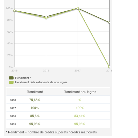
100%
80%
60%
40%
20%
0%
2015
2016
2017
2018
Rendiment *
Rendiment dels estudiants de nou ingrés
Rendiment
Rendiment nou ingrés
75,68%
%
2018
100%
100%
2017
85,6%
83,41%
2016
95,93%
95,93%
2015
* Rendiment = nombre de crèdits superats / crèdits matriculats