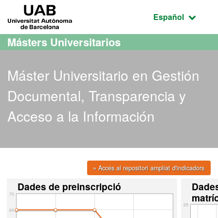
Acceso al contenido principal
Acceso a la navegación de la página
UAB Universitat Autònoma de Barcelona
Idioma seleccio
Español
Másters Universitarios
Máster Universitario en Gestión
Documental, Transparencia y
Acceso a la Información
» Accés al repositori ampliat d'indicadors
Dades de preinscripció
Dade
70
matrí
25
60