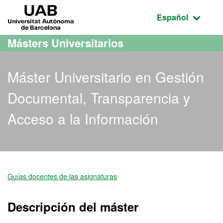
Acceso al contenido principal
Acceso a la navegación de la página
UAB Universitat Autònoma de Barcelona
Idioma seleccio
Español
Másters Universitarios
Máster Universitario en Gestión
Documental, Transparencia y
Acceso a la Información
Máster Oficial - Gestión 
Guías docentes de las asignaturas
Descripción del máster