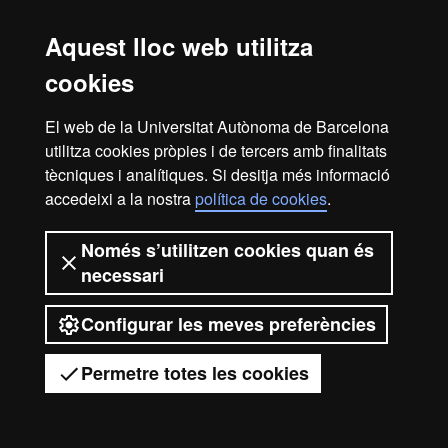
Avís legal
Protecció de dades
Sobre el web
Aquest lloc web utilitza
Accessibilitat web
Mapa del web UAB
cookies
2026 Universitat Autònoma de
Barcelona
El web de la Universitat Autònoma de Barcelona
utilitza cookies pròpies i de tercers amb finalitats
tècniques i analítiques. Si desitja més informació
accedeixi a la nostra
política de cookies
.
Només s’utilitzen cookies quan és
necessari
Configurar les meves preferències
Permetre totes les cookies
Tens dubtes?
Desplegar el menú mòbil