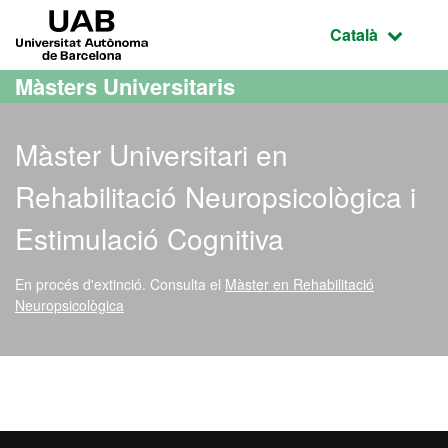
Ves al contingut principal
Ves a la navegació de la pàgina
UAB Universitat Autònoma de Barcelona
Idioma selecci
Català
Màsters Universitaris
Màster Universitari en
Rehabilitació Neuropsicològica i
Estimulació Cognitiva
En procés d'extinció.
Consulta el
Màster en Rehabilitació
Neuropsicològica
Màster Oficial - Rehabilit