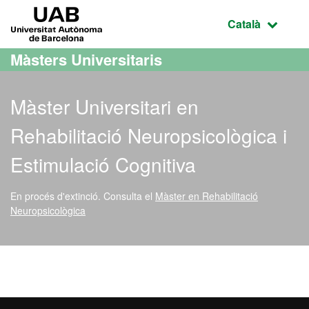
Ves al contingut principal
Ves a la navegació de la pàgina
UAB Universitat Autònoma de Barcelona
Idioma selecci
Català
Màsters Universitaris
Màster Universitari en
Rehabilitació Neuropsicològica i
Estimulació Cognitiva
En procés d'extinció.
Consulta el
Màster en Rehabilitació
Neuropsicològica
Màster Oficial - Rehabilit