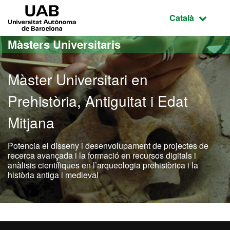
Ves al contingut principal
Ves a la navegació de la pàgina
UAB Universitat Autònoma de Barcelona
Idioma selecci
Català
Màsters Universitaris
Màster Universitari en
Prehistòria, Antiguitat i Edat
Mitjana
Potencia el disseny i desenvolupament de projectes de
recerca avançada i la formació en recursos digitals i
anàlisis científiques en l’arqueologia prehistòrica i la
història antiga i medieval
Màster Oficial - Prehistòri