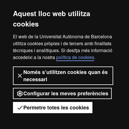
Guies docents de les assignatures
Aquest lloc web utilitza
cookies
42311 - Metodologia de la recerca en prehistòria, antiguitat i edat
El web de la Universitat Autònoma de Barcelona
mitjana
utilitza cookies pròpies i de tercers amb finalitats
42309 - Estudis avançats en història antiga
42307 - Ciències Filològiques Auxiliars
tècniques i analítiques. Si desitja més informació
42305 - Arqueologia del món antic i medieval
accedeixi a la nostra
política de cookies
.
Només s’utilitzen cookies quan és
necessari
2026 Universitat Autònoma de
Barcelona
Configurar les meves preferències
Permetre totes les cookies
Tens dubtes?
Desplegar el menú mòbil