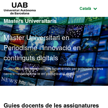
Ves al contingut principal
Ves a la navegació de la pàgina
UAB Universitat Autònoma de Barcelona
Idioma selecci
Català
Màsters Universitaris
Màster Universitari en
Periodisme i innovació en
continguts digitals
Desenvolupa les competències fonamentals per potenciar la teva
carrera i especialitzar-te en comunicació digital
Màster Oficial - Periodism
Guies docents de les assignatures