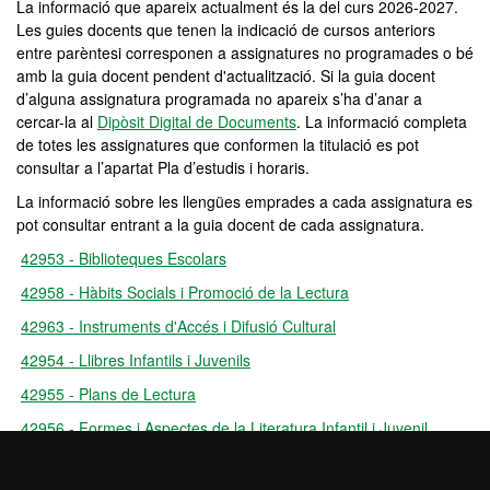
La informació que apareix actualment és la del curs 2026-2027.
Les guies docents que tenen la indicació de cursos anteriors
entre parèntesi corresponen a assignatures no programades o bé
amb la guia docent pendent d'actualització. Si la guia docent
d’alguna assignatura programada no apareix s’ha d’anar a
cercar-la al
Dipòsit Digital de Documents
. La informació completa
de totes les assignatures que conformen la titulació es pot
consultar a l’apartat Pla d’estudis i horaris.
La informació sobre les llengües emprades a cada assignatura es
pot consultar entrant a la guia docent de cada assignatura.
42953 - Biblioteques Escolars
42958 - Hàbits Socials i Promoció de la Lectura
42963 - Instruments d'Accés i Difusió Cultural
42954 - Llibres Infantils i Juvenils
42955 - Plans de Lectura
42956 - Formes i Aspectes de la Literatura Infantil i Juvenil
42962 - Informació i Procés Documental