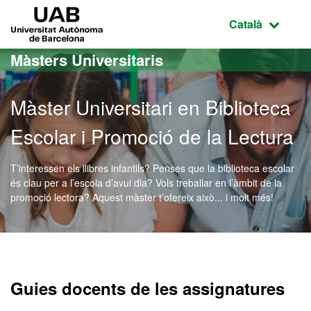
Ves al contingut principal
Ves a la navegació de la pàgina
UAB Universitat Autònoma de Barcelona
Idioma selecci
Català
Màsters Universitaris
Màster Universitari en Biblioteca
Escolar i Promoció de la Lectura
T’interessen els llibres infantils? Penses que la biblioteca escolar
és clau per a l’escola d’avui dia? Vols treballar en l’àmbit de la
promoció lectora? Aquest màster t’ofereix això... i molt més!
Màster Oficial - Bibliotec
Guies docents de les assignatures