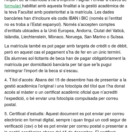
formulari
habilitat amb aquesta finalitat a la gestió acadèmica de
la teva Facultat amb posterioritat a la matrícula. Les dades
bancàries han d'incloure els codis IBAN i BIC (només si l’entitat
no es troba a l’Estat espanyol). Només s’accepten comptes
d’entitats ubicades a la Unió Europea, Andorra, Ciutat del Vaticà,
Islàndia, Liechtenstein, Mònaco, Noruega, San Marino o Suïssa.
La matrícula també es pot pagar amb targeta de crèdit o de dèbit,
però en aquest cas el pagament s’ha de fer en un únic termini.
Els alumnes sol·licitants de beca han de pagar obligatòriament la
matrícula per domiciliació bancària per tal que se’ls pugui
reintegrar l’import de la beca si s’escau.
4. Títol d’accés: Abans del 15 de desembre has de presentar a la
gestió acadèmica l’original i una fotocòpia del títol que t’ha donat
accés al màster o un certificat acadèmic oficial que n’acrediti
l’expedició, o bé enviar una fotocòpia compulsada per correu
postal.
5. Certificat d’estudis: Aquest document es pot enviar per correu
electrònic en format digital, sempre i quan tingui un codi segur de
verificació (csv) o bé es pot enviar per correu postal o presentar a