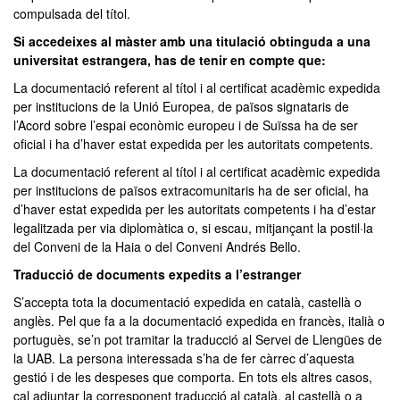
compulsada del títol.
Si accedeixes al màster amb una titulació obtinguda a una
universitat estrangera, has de tenir en compte que:
La documentació referent al títol i al certificat acadèmic expedida
per institucions de la Unió Europea, de països signataris de
l’Acord sobre l’espai econòmic europeu i de Suïssa ha de ser
oficial i ha d’haver estat expedida per les autoritats competents.
La documentació referent al títol i al certificat acadèmic expedida
per institucions de països extracomunitaris ha de ser oficial, ha
d’haver estat expedida per les autoritats competents i ha d’estar
legalitzada per via diplomàtica o, si escau, mitjançant la postil·la
del Conveni de la Haia o del Conveni Andrés Bello.
Traducció de documents expedits a l’estranger
S’accepta tota la documentació expedida en català, castellà o
anglès. Pel que fa a la documentació expedida en francès, italià o
portuguès, se’n pot tramitar la traducció al Servei de Llengües de
la UAB. La persona interessada s’ha de fer càrrec d’aquesta
gestió i de les despeses que comporta. En tots els altres casos,
cal adjuntar la corresponent traducció al català, al castellà o a