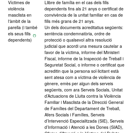
Víctimes de
Llibre de família en el cas dels fills
violència
dependents fins als 21 anys o certificat de
masclista en
convivència de la unitat familiar en cas de
l'àmbit de la
fills més grans de 21 anys.
parella (i també
Un dels documents acreditatius següents:
els seus fills
sentència condemnatòria, ordre de
(*)
dependents)
protecció o qualsevol altra resolució
judicial que acordi una mesura cautelar a
favor de la víctima, informe del Ministeri
Fiscal, informe de la Inspecció de Treball i
Seguretat Social, o informe o certificat que
acreditin que la persona sol·licitant està
sent atesa com a víctima de violència de
gènere, emès per algun dels serveis
següents, com ara Serveis Socials, Unitat
d’Actuacions de Lluita contra la Violència
Familiar i Masclista de la Direcció General
de Famílies del Departament de Treball,
Afers Socials i Famílies, Serveis
d’Intervenció Especialitzada (SIE), Serveis
d’Informació i Atenció a les Dones (SIAD),