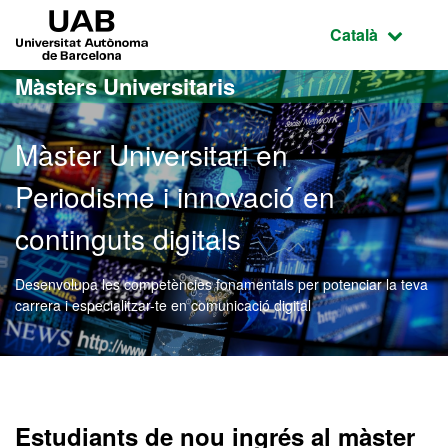
Ves al contingut principal
Ves a la navegació de la pàgina
UAB Universitat Autònoma de Barcelona
Idioma selecci
Català
Màsters Universitaris
Màster Universitari en
Periodisme i innovació en
continguts digitals
Desenvolupa les competències fonamentals per potenciar la teva
carrera i especialitzar-te en comunicació digital
Màster Oficial - Periodism
Estudiants de nou ingrés al màster