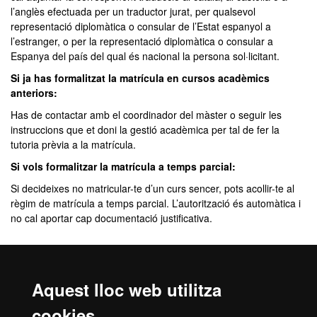
l’anglès efectuada per un traductor jurat, per qualsevol
representació diplomàtica o consular de l’Estat espanyol a
l’estranger, o per la representació diplomàtica o consular a
Espanya del país del qual és nacional la persona sol·licitant.
Si ja has formalitzat la matrícula en cursos acadèmics
anteriors:
Has de contactar amb el coordinador del màster o seguir les
instruccions que et doni la gestió acadèmica per tal de fer la
tutoria prèvia a la matrícula.
Si vols formalitzar la matrícula a temps parcial:
Si decideixes no matricular-te d’un curs sencer, pots acollir-te al
règim de matrícula a temps parcial. L’autorització és automàtica i
no cal aportar cap documentació justificativa.
Preu:
Aquest lloc web utilitza
19,37€ per crèdit
(estudiants UE o residents). Curs 2026-2027.
75€ per crèdit
(estudiants no UE no residents). Curs 2026-2027.
cookies