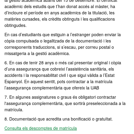
la gestió acadèmica abans del 15 de desembre. El certificat
acadèmic dels estudis que t’han donat accés al màster, ha
d’incloure el període en anys acadèmics de la titulació, les
matèries cursades, els crèdits obtinguts i les qualificacions
obtingudes.
En cas d’estudiants que estiguin a l’estranger poden enviar la
còpia compulsada o legalitzada de la documentació i les
corresponents traduccions, si s’escau, per correu postal o
missatgeria a la gestió acadèmica.
6. En cas de tenir 28 anys o més cal presentar original i còpia
d’una assegurança que cobreixi l’assistència sanitària, els
accidents i la responsabilitat civil i que sigui vàlida a l’Estat
Espanyol. En aquest sentit, pots contractar a la matrícula
l’assegurança complementària que ofereix la UAB
7. En algunes assignatures o graus és obligatori contractar
l'assegurança complementària, que sortirà preseleccionada a la
matrícula.
8. Documentació que acredita una bonificació o gratuïtat.
Consulta els descomptes de matrícula