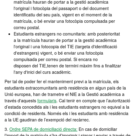
matrícula hauran de portar a la gestió acadèmica
l'original i fotocòpia del passaport o del document
identificatiu del seu país, vigent en el moment de la
matrícula, o bé enviar una fotocòpia compulsada per
correu postal.
Estudiants estrangers no comunitaris: amb posterioritat
a la matrícula hauran de portar a la gestió acadèmica
l'original i una fotocopia del TIE (targeta d'identificació
d'estrangers) vigent, o bé enviar una fotocòpia
compulsada per correu postal. Si encara no
disposen del TIE,tenen de termini màxim fins a finalitzar
l'any d'inici del curs acadèmic.
Per tal de poder fer el manteniment previ a la matrícula, els
estudiants extracomunitaris amb residència en algun país de la
Unió europea, han de trametre el NIE a la Gestió acadèmica a
través d'aquests
formularis
. Cal tenir en compte que l’autorització
d’estada concedida als i les estudiants estrangers no equival a la
condició de residents. Només els i les estudiants amb residència
a la UE gaudiran de l’exempció del recàrrec.
3.
Ordre SEPA de domiciliació directa
:
En cas de domiciliar
l’import de la matrícula s’ha d’imprimir i signar i enviar a través de