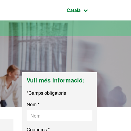
Idioma seleccionat:
Català
Vull més informació:
*Camps obligatoris
Nom *
Cognoms *