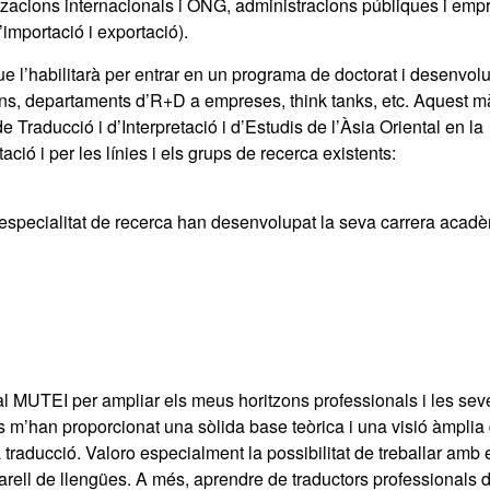
ganitzacions internacionals i ONG, administracions públiques i em
importació i exportació).
ue l’habilitarà per entrar en un programa de doctorat i desenvol
ions, departaments d’R+D a empreses, think tanks, etc. Aquest m
 Traducció i d’Interpretació i d’Estudis de l’Àsia Oriental en la
ació i per les línies i els grups de recerca existents:
especialitat de recerca han desenvolupat la seva carrera acad
al MUTEI per ampliar els meus horitzons professionals i les sev
 m’han proporcionat una sòlida base teòrica i una visió àmplia 
 traducció. Valoro especialment la possibilitat de treballar amb 
rell de llengües. A més, aprendre de traductors professionals 