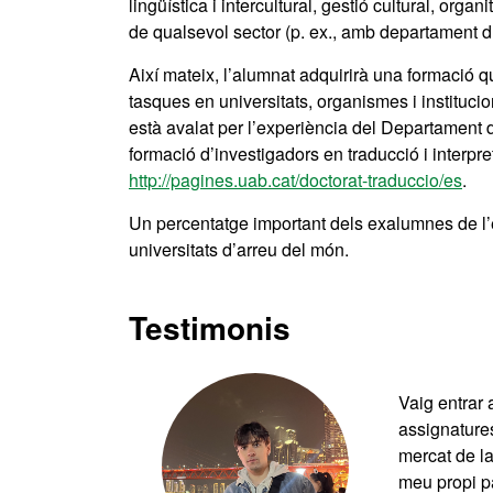
lingüística i intercultural, gestió cultural, or
de qualsevol sector (p. ex., amb departament d’
Així mateix, l’alumnat adquirirà una formació q
tasques en universitats, organismes i instituc
està avalat per l’experiència del Departament de
formació d’investigadors en traducció i interpret
http://pagines.uab.cat/doctorat-traduccio/es
.
Un percentatge important dels exalumnes de l’
universitats d’arreu del món.
Testimonis
Vaig entrar 
assignatures
mercat de la
meu propi pa