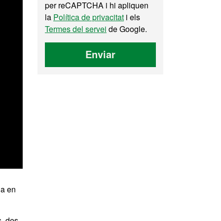
per reCAPTCHA i hi apliquen
la
Política de privacitat
i els
Termes del servei
de Google.
Enviar
da en
s, des