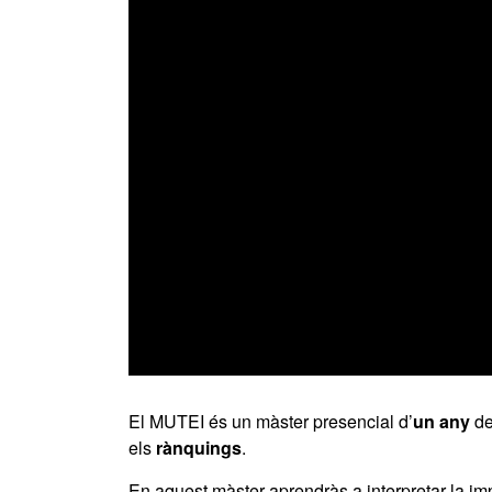
0
seconds
of
El MUTEI és un màster presencial d’
un any
de
0
els
rànquings
.
seconds
Volume
90%
En aquest màster aprendràs a interpretar la impor