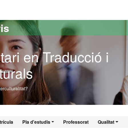
versitat Autònoma de Barcelona
is
tari en Traducció i
turals
erculturalitat?
rícula
Pla d'estudis
Professorat
Qualitat