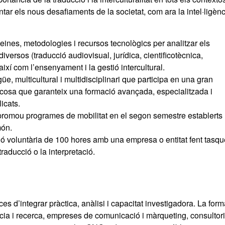
ntar els nous desafiaments de la societat, com ara la intel·ligèn
ines, metodologies i recursos tecnològics per analitzar els
iversos (traducció audiovisual, jurídica, cientificotècnica,
, així com l’ensenyament i la gestió intercultural.
e, multicultural i multidisciplinari que participa en una gran
, cosa que garanteix una formació avançada, especialitzada i
icats.
 promou programes de mobilitat en el segon semestre establerts
món.
ó voluntària de 100 hores amb una empresa o entitat fent tasq
traducció o la interpretació.
es d’integrar pràctica, anàlisi i capacitat investigadora. La for
ncia i recerca, empreses de comunicació i màrqueting, consultor