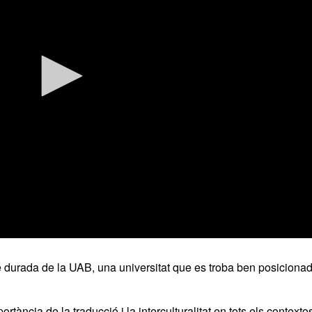
 durada de la UAB, una universitat que es troba ben posiciona
tància de la traducció i la interculturalitat en tots els contexto