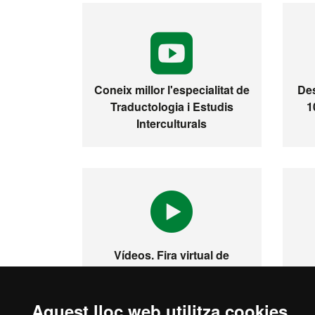
Coneix millor l'especialitat de
Des
Traductologia i Estudis
1
Interculturals
Vídeos. Fira virtual de
màsters, postgraus i
doctorats
Aquest lloc web utilitza cookies