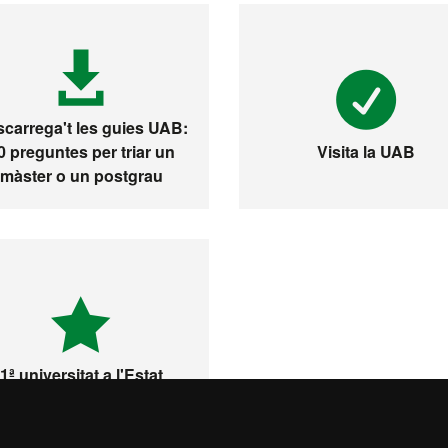
carrega't les guies UAB:
0 preguntes per triar un
Visita la UAB
màster o un postgrau
1ª universitat a l'Estat
espanyol i 149 del món