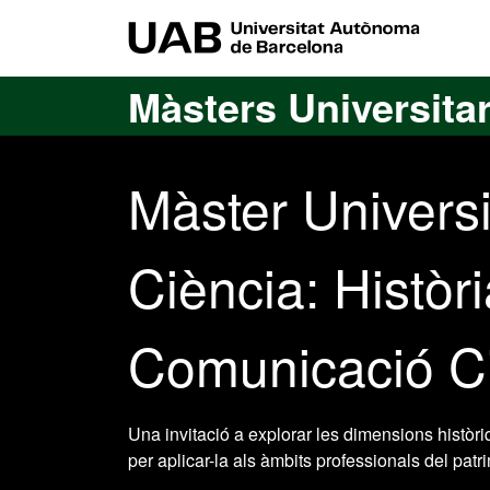
Ves al contingut principal
Ves a la navegació de la pàgina
UAB Uni
Màsters Universitar
Màster Universit
Ciència: Històri
Comunicació Ci
Una invitació a explorar les dimensions històriq
per aplicar-la als àmbits professionals del patr