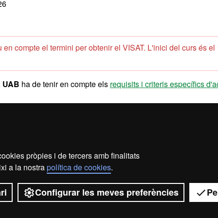
26
u en compte el termini per obtenir el VISAT. L'inici del curs és el
la UAB
ha de tenir en compte els
requisits i criteris específics d'
ookies pròpies i de tercers amb finalitats
ecció de dades
Sobre el web
Accessibilitat web
Map
xi a la nostra
política de cookies
.
2026 Universitat Autònoma de Barcelona
ri
Configurar les meves preferències
Pe