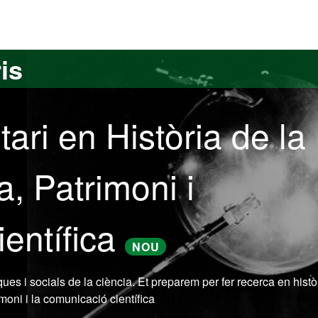
versitat Autònoma de Barcelona
is
ari en Història de la
a, Patrimoni i
entífica
NOU
ues i socials de la ciència. Et preparem per fer recerca en històr
imoni i la comunicació científica