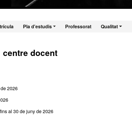
 - Història de la C
rícula
Pla d'estudis
Professorat
Qualitat
l centre docent
g de 2026
2026
ins al 30 de juny de 2026