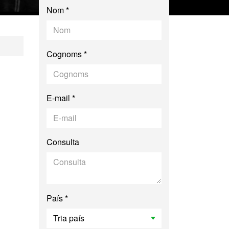
Nom *
iència: Història, Pa
Cognoms *
E-mail *
Consulta
País *