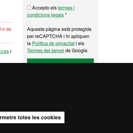
Accepto els
termes i
condicions legals
*
 14 de
Aquesta pàgina està protegida
per reCAPTCHA i hi apliquen
la
Política de privacitat
i els
Termes del servei
de Google.
accés
i
Enviar
a del web UAB
rmetre totes les cookies