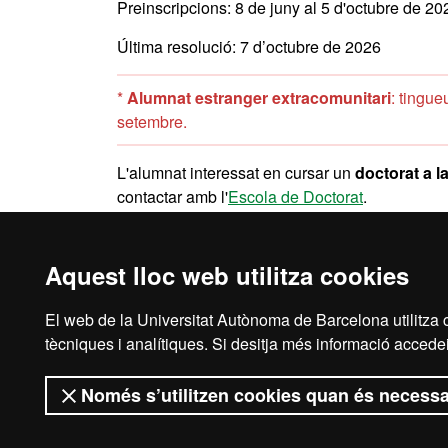
Preinscripcions: 8 de juny al 5 d'octubre de 20
Última resolució: 7 d’octubre de 2026
*
Alumnat estranger extracomunitari
: tingue
setembre.
L'alumnat interessat en cursar un
doctorat a 
contactar amb l'
Escola de Doctorat
.
Aquest lloc web utilitza cookies
El web de la Universitat Autònoma de Barcelona utilitza c
Avís legal
Prot
tècniques i analítiques. Si desitja més informació accedei
Només s’utilitzen cookies quan és necessa