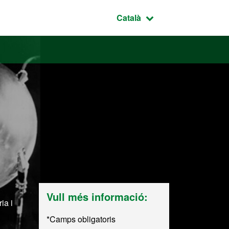
Idioma seleccionat:
Català
Vull més informació:
ia i
*Camps obligatoris