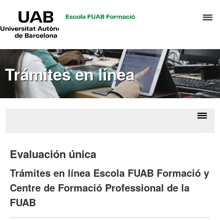
UAB
C
Universitat
Autònoma
a
de
p
Barcelona
d
Trámites en línea
el
m
d
P
y
Despl
Trámi
S
la
en lí
Evaluación única
I
naveg
Trámites en línea Escola FUAB Formació y
Centre de Formació Professional de la
FUAB