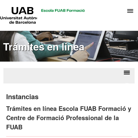
UAB
C
Universitat
Autònoma
a
de
p
Barcelona
d
Trámites en línea
el
m
d
P
y
Despl
Trámi
S
la
en lí
Instancias
I
naveg
Trámites en línea Escola FUAB Formació y
Centre de Formació Professional de la
FUAB