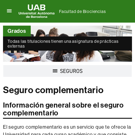
Facultad de Biociencias
Clica
UAB
aquí
Universitat
para
Grados
Autònoma
desplegar
de
el
Todas las titulaciones tienen una asignatura de prácticas
Barcelona
menú
externas
de
Facultad
de
Biociencias
Desplegar
SEGUROS
la
navegación
Seguro complementario
Información general sobre el seguro
complementario
El seguro complementario es un servicio que te ofrece la
Universidad para cada curso académico y que consiste