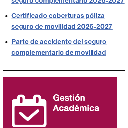
seguro complementario 2026-2027
Certificado coberturas póliza
seguro de movilidad 2026-2027
Parte de accidente del seguro
complementario de movilidad
Información
complementaria