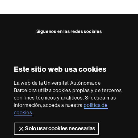
a
c
t
Síguenos en las redes sociales
o
Instagram
Reconocimiento internacional de la excelencia
HR
Este sitio web usa cookies
Excellence
in
Research
La web de la Universitat Autònoma de
-
Con la financiación de
Barcelona utiliza cookies propias y de terceros
Euraxess
con fines técnicos y analíticos. Si desea más
información, acceda a nuestra
política de
cookies
.
Sobre
esta
Solo usar cookies necesarias
web
Aviso legal
Protección de datos
Sobre el