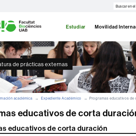
Buscar
en
U
el
A
web
Estudiar
Movilidad Interna
B
atura de prácticas externas
rmación académica
Expediente Académico
Programas educativos de 
mas educativos de corta duració
s educativos de corta duración