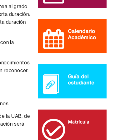
nea al grado
rta duración:
ta duración
con la
conocimientos
n reconocer.
rnos.
de la UAB, de
ración será