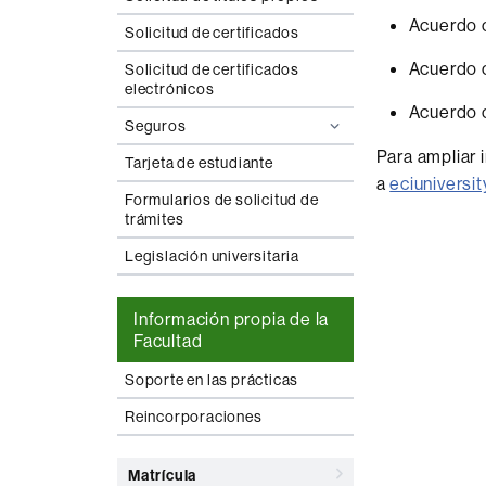
Acuerdo 
Solicitud de certificados
Acuerdo 
Solicitud de certificados
electrónicos
Acuerdo 
Seguros
Para ampliar 
Tarjeta de estudiante
a
eciuniversi
Formularios de solicitud de
trámites
Legislación universitaria
Información propia de la
Facultad
Soporte en las prácticas
Reincorporaciones
Matrícula