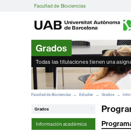
Facultad de Biociencias
Grados
Todas las titulaciones tienen una asign
Facultad de Biociencias
Estudiar
Grados
Info
Progra
Grados
Programa
Información académica