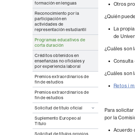
formación en lenguas
Otros pro
Reconocimiento por la
¿Quién puede
participación en
actividades de
La propia
representación estudiantil
de Univer
Programas educativos de
corta duración
¿Cuáles son 
Créditos obtenidos en
Consulta
enseñanzas no oficiales y
por experiencia laboral
¿Cuáles son 
Premios extraordinarios de
fin de estudios
Retos i 
Premios extraordinarios de
fin de estudios
Solicitud de título oficial
Para solicita
por la Comis
Suplemento Europeo al
Título
Acuerdo 
Solicitud de títulos propios