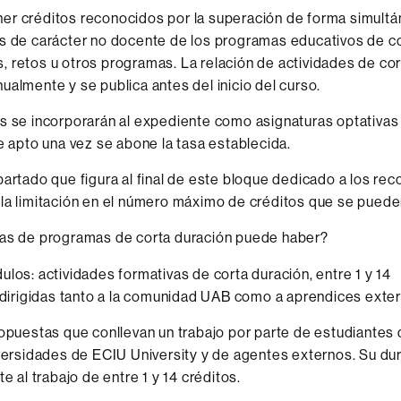
r créditos reconocidos por la superación de forma simultá
s de carácter no docente de los programas educativos de co
 retos u otros programas. La relación de actividades de cor
ualmente y se publica antes del inicio del curso.
s se incorporarán al expediente como asignaturas optativas 
de apto una vez se abone la tasa establecida.
partado que figura al final de este bloque dedicado a los re
la limitación en el número máximo de créditos que se puede
ías de programas de corta duración puede haber?
los: actividades formativas de corta duración, entre 1 y 14
 dirigidas tanto a la comunidad UAB como a aprendices exte
opuestas que conllevan un trabajo por parte de estudiantes 
versidades de ECIU University y de agentes externos. Su du
e al trabajo de entre 1 y 14 créditos.