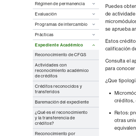
Régimen de permanencia
Puedes obtene
de actividade
Evaluación
micromódulos,
Programas de intercambio
se aprueba an
Prácticas
Estos crédito
Expediente Académico
calificación 
Reconocimiento de CFGS
Consulta el a
Actividades con
para conocer 
reconocimiento académico
de créditos
¿Que tipolog
Créditos reconocidos y
transferidos
Micromódu
créditos,
Baremación del expediente
Retos: pr
¿Qué es el reconocimiento
y la transferencia de
otras uni
créditos?
equivalent
Reconocimiento por