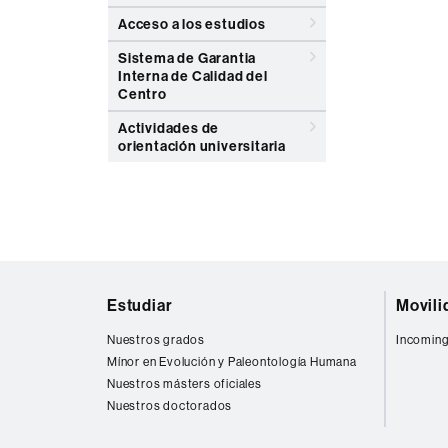
Acceso a los estudios
Sistema de Garantia
Interna de Calidad del
Centro
Actividades de
orientación universitaria
Mapa
Estudiar
Movili
web
Nuestros grados
Incoming
Mínor en Evolución y Paleontología Humana
Nuestros másters oficiales
Nuestros doctorados