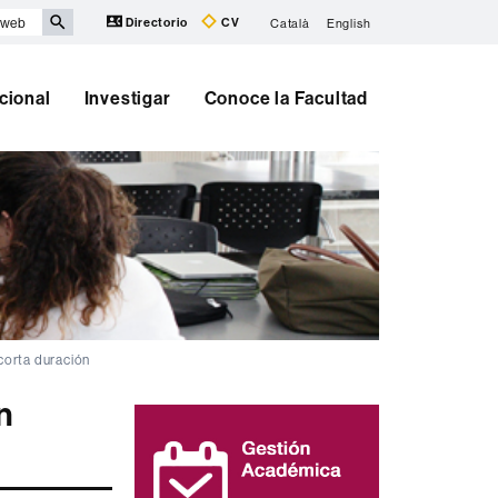
Directorio
CV
Català
English
cional
Investigar
Conoce la Facultad
corta duración
Información
n
complementaria