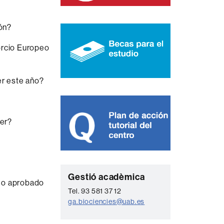
ón?
orcio Europeo
er este año?
cer?
C
Gestió acadèmica
ido aprobado
o
Tel. 93 581 37 12
ga.biociencies@uab.es
n
t