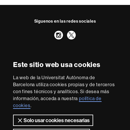
Síguenos en las redes sociales
Instagram
Twitter
Reconocimiento internacional de la excelencia
HR
Este sitio web usa cookies
Excellence
in
La web de la Universitat Autònoma de
Research
Con la financiación de
-
Barcelona utiliza cookies propias y de terceros
Euraxess
con fines técnicos y analíticos. Si desea más
información, acceda a nuestra
política de
cookies
.
Sobre
esta
Solo usar cookies necesarias
web
Aviso legal
Protección de datos
Sobre el