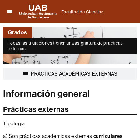
Facultad de Ciencias
Clica
UAB
aquí
Universitat
para
Grados
Autònoma
desplegar
de
el
Todas las titulaciones tienen una asignatura de prácticas
Barcelona
externas
menú
de
Facultad
de
Desplegar
PRÁCTICAS ACADÉMICAS EXTERNAS
Ciencias
la
navegación
Información general
Prácticas externas
Tipología
a) Son prácticas académicas externas
curriculares