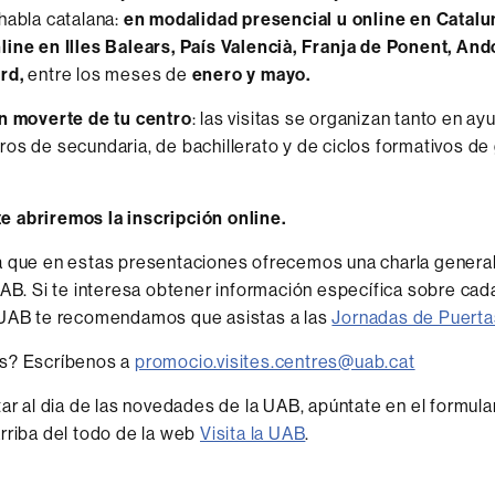
habla catalana:
en modalidad presencial u online en Catalu
ine en Illes Balears, País Valencià, Franja de Ponent, An
ord,
entre los meses de
enero y mayo.
in moverte de tu centro
: las visitas se organizan tanto en a
os de secundaria, de bachillerato y de ciclos formativos de
 abriremos la inscripción online.
 que en estas presentaciones ofrecemos una charla general
UAB. Si te interesa obtener información específica sobre cad
 UAB te recomendamos que asistas a las
Jornadas de Puerta
s? Escríbenos a
promocio.visites.centres@uab.cat
tar al dia de las novedades de la UAB, apúntate en el formula
rriba del todo de la web
Visita la UAB
.