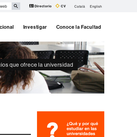
Directorio
CV
Català
English
cional
Investigar
Conoce la Facultad
cios que ofrece la universidad
Información
complementaria