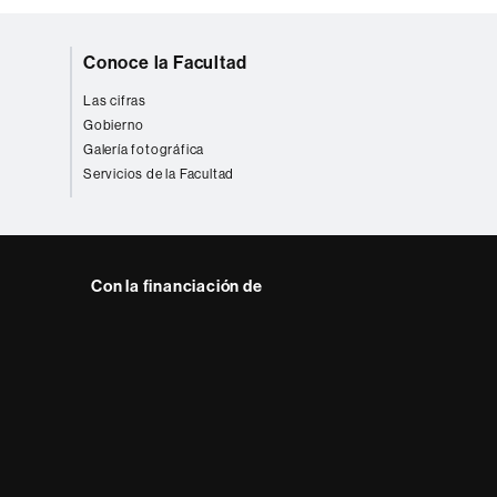
Conoce la Facultad
Las cifras
Gobierno
Galería fotográfica
Servicios de la Facultad
Con la financiación de
 del web UAB