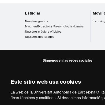
Mapa
Estudiar
Movili
web
Nuestros grados
Incoming
Mínor en Evolución y Paleontología Humana
Nuestros másters oficiales
Nuestros doctorados
Síguenos en las redes sociales
Instagram
Este sitio web usa cookies
Sobre
esta
La web de la Universitat Autònoma de Barcelona utiliz
web
Aviso legal
P
fines técnicos y analíticos. Si desea más información