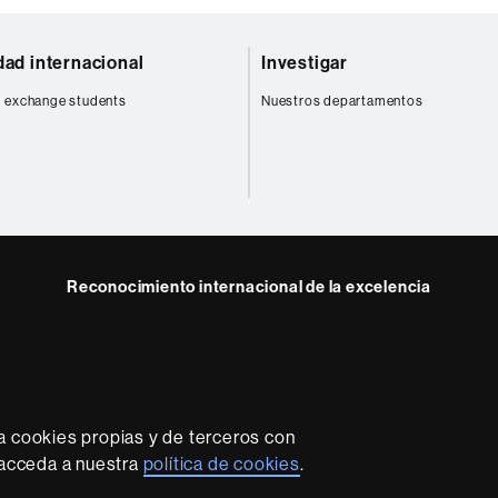
dad internacional
Investigar
 exchange students
Nuestros departamentos
Reconocimiento internacional de la excelencia
HR
Excellence
in
Research
-
a cookies propias y de terceros con
Euraxess
rotección de datos
Sobre el web
Accesibilidad web
Mapa
, acceda a nuestra
política de cookies
.