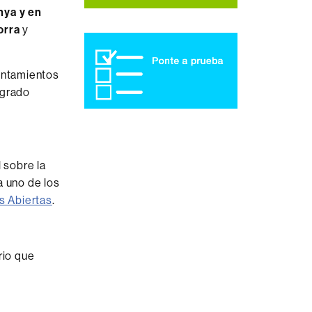
nya y en
dorra
y
yuntamientos
 grado
 sobre la
a uno de los
s Abiertas
.
rio que