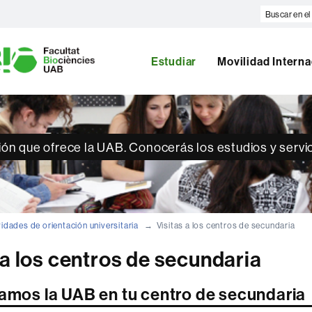
Buscar
en
U
el
A
web
Estudiar
Movilidad Interna
B
ción que ofrece la UAB. Conocerás los estudios y servi
vidades de orientación universitaria
Visitas a los centros de secundaria
 a los centros de secundaria
camos la UAB en tu centro de secundaria