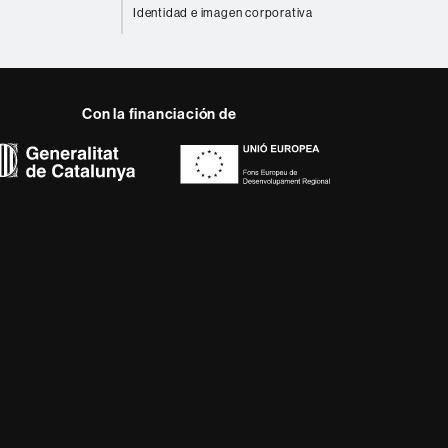
Identidad e imagen corporativa
Con la financiación de
 del web UAB
a, diversificada,
da a los nuevos modelos
alidad y el carácter