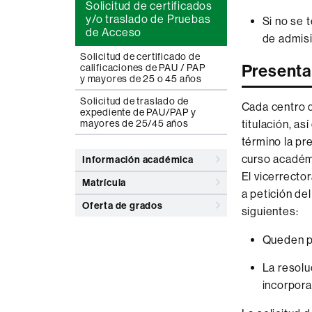
Solicitud de certificados
y/o traslado de Pruebas
Si no se 
de Acceso
de admis
Solicitud de certificado de
Presenta
calificaciones de PAU / PAP
y mayores de 25 o 45 años
Solicitud de traslado de
Cada centro 
expediente de PAU/PAP y
titulación, as
mayores de 25/45 años
término la pr
curso académi
Información académica
El vicerrecto
Matrícula
a petición de
Oferta de grados
siguientes:
Queden pl
La resolu
incorpora