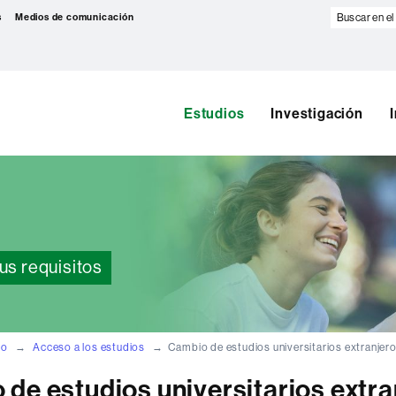
Buscar
s
Medios de comunicación
en
el
web
Estudios
Investigación
us requisitos
do
Acceso a los estudios
Cambio de estudios universitarios extranjer
de estudios universitarios extra