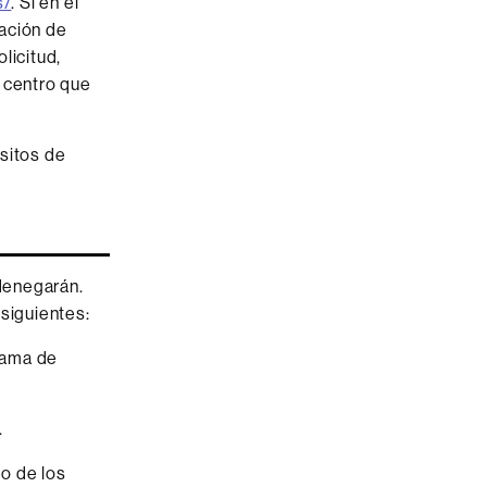
s/
. Si en el
cación de
licitud,
l centro que
isitos de
 denegarán.
 siguientes:
 rama de
.
o de los