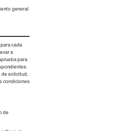
iento general
 para cada
levar a
 aprueba para
espondientes.
de solicitud,
as condiciones
o de