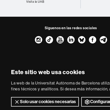
Visita la UAB
Síguenos en las redes sociales
Instagram
TikTok
YouTube
LinkedIn
Bluesk
Fac
Sobre
esta
web
Aviso legal
P
Este sitio web usa cookies
Somos una univer
multidisciplinaria y f
La web de la Universitat Autònoma de Barcelona utiliz
de la Europa del co
fines técnicos y analíticos. Si desea más información
Solo usar cookies necesarias
Configurar