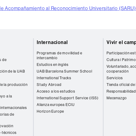
 de Acompañamiento al Reconocimiento Universitario (SARU)
Internacional
Vivir el cam
Programas de movilidad e
Participación est
intercambio
s de
Cultura i Patrimo
Estudios en inglés
Voluntariado, acc
ación de la UAB
UAB Barcelona Summer School
cooperación
International Tracks
Servicios
e la producción
Study Abroad
Tienda oficial de
Acceso a los estudios
Responsabilidad
yo a la
International Support Service (ISS)
Mecenazgo
Alianza europea ECIU
internacionales
Horizon Europe
orias de
novación
o-técnicos