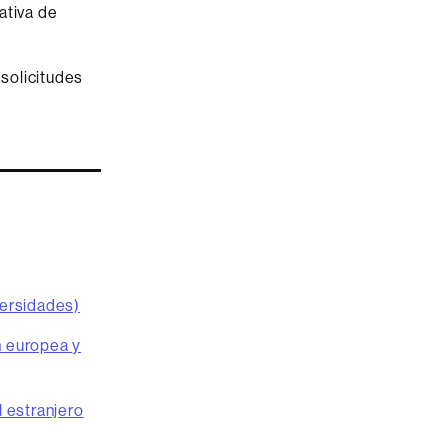
ativa de
 solicitudes
versidades)
n europea y
l estranjero