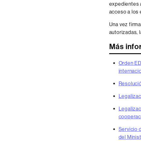
expedientes a
acceso a los 
Una vez firma
autorizadas, 
Más info
Orden EDU
internaci
Resolució
Legalizac
Legalizac
cooperac
Servicio 
del Minis