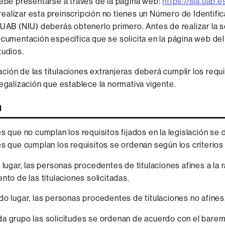
debe presentarse a través de la página web:
https://sia.uab.e
alizar esta preinscripción no tienes un Número de Identifi
 UAB (NIU) deberás obtenerlo primero. Antes de realizar la so
ocumentación específica que se solicita en la página web de
tudios.
ión de las titulaciones extranjeras deberá cumplir los requ
legalización que establece la normativa vigente.
n
es que no cumplan los requisitos fijados en la legislación se
es que cumplan los requisitos se ordenan según los criterios
 lugar, las personas procedentes de titulaciones afines a la
nto de las titulaciones solicitadas.
o lugar, las personas procedentes de titulaciones no afines
a grupo las solicitudes se ordenan de acuerdo con el barem