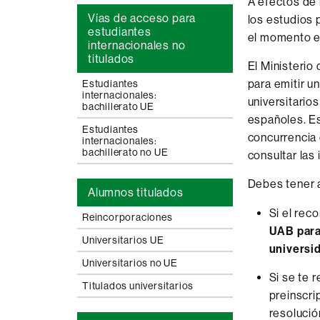
A efectos de
Vías de acceso para
los estudios 
estudiantes
el momento en
internacionales no
titulados
El Ministerio 
para emitir u
Estudiantes
internacionales:
universitarios
bachillerato UE
españoles. E
Estudiantes
concurrencia 
internacionales:
bachillerato no UE
consultar las
Debes tener 
Alumnos titulados
Si el rec
Reincorporaciones
UAB para
Universitarios UE
universi
Universitarios no UE
Si se te r
Titulados universitarios
preinscri
resolució