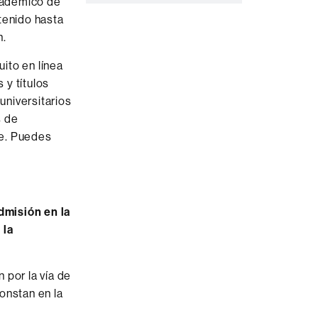
t
cadémico de
o
tenido hasta
n.
uito en línea
 y títulos
universitarios
s de
te. Puedes
admisión en la
 la
n por la vía de
constan en la