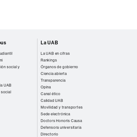
pus
La UAB
udiantil
La UAB en cifras
ni
Rankings
ión social y
Órganos de gobierno
Ciencia abierta
Transparencia
 la UAB
Opina
 social
Canal ético
Calidad UAB
Movilidad y transportes
Sede electrónica
Doctors Honoris Causa
Defensora universitaria
Directorio