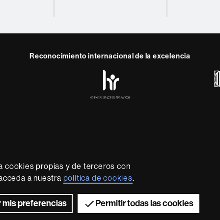
Reconocimiento internacional de la excelencia
HR
y
ebook
Telegram
Excellence
in
Research
-
Euraxess
rotección de datos
Sobre el web
Accesibilidad web
Mapa
sidad líder que imparte una docencia de calidad y excelenci
lexible, adecuada a las necesidades de la sociedad y adapta
a cookies propias y de terceros con
nocimiento. La UAB es reconocida internacionalmente por la c
, acceda a nuestra
política de cookies
.
innovador de su investigación.
2026 Universitat Autònoma de Barcelona
 mis preferencias
Permitir todas las cookies