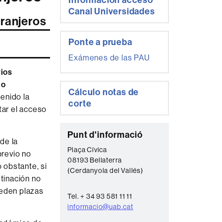
Información acceso
complementaria
Canal Universidades
tranjeros
Ponte a prueba
Exámenes de las PAU
rios
 o
Cálculo notas de
enido la
corte
tar el acceso
C
Punt d'informació
de la
o
Plaça Cívica
previo no
08193 Bellaterra
n
 obstante, si
(Cerdanyola del Vallés)
t
stinación no
ueden plazas
a
Tel. + 34 93 581 11 11
c
informacio@uab.cat