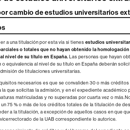
or cambio de estudios universitarios ex
os
r a una titulación por esta vía si tienes
estudios universita
parciales o totales que no hayan obtenido la homologación
al nivel de su título en España.
Las personas que hayan obt
o equivalencia al nivel de su título en España deberán solici
admisión de titulaciones universitarias.
quisitos necesarios es que se convaliden 30 o más créditos 
a la que solicitas la admisión,
y en el expediente académico 
aturas matriculadas y no superadas por cuarta vez o más.No
 un 75 % o más de los créditos totales de la titulación de de
der a la titulación, a excepción de aquellos casos en que q
 vicerrectorado de la UAB correspondiente lo autorice.