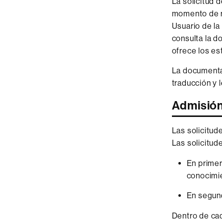
La solicitud 
momento de re
Usuario de la
consulta la d
ofrece los es
La documentac
traducción y 
Admisió
Las solicitud
Las solicitud
En primer
conocimie
En segund
Dentro de cad