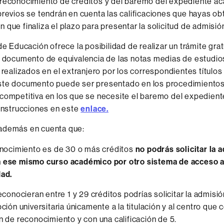
 reconocimiento de créditos y del baremo del expediente a
previos se tendrán en cuenta las calificaciones que hayas ob
 que finaliza el plazo para presentar la solicitud de admisió
de Educación ofrece la posibilidad de realizar un trámite grat
n documento de equivalencia de las notas medias de estudios
 realizados en el extranjero por los correspondientes títulos 
ste documento puede ser presentado en los procedimiento
competitiva en los que se necesite el baremo del expedien
 instrucciones en este
enlace.
además en cuenta que:
onocimiento es de 30 o más créditos
no podrás solicitar la 
 ese mismo curso académico por otro sistema de acceso a
dad.
econocieran entre 1 y 29 créditos podrías solicitar la admisió
pción universitaria únicamente a la titulación y al centro que 
n de reconocimiento y con una calificación de 5.