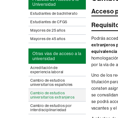
Universidad
Acceso p
Estudiantes de bachillerato
Estudiantes de CFGS
Requisit
Mayores de 25 años
Podrás accede
Mayores de 45 años
extranjeros 
equivalencia 
Otras vías de acceso a la
homologación 
universidad
por la vía de 
Acreditación de
experiencia laboral
Uno de los re
Cambio de estudios
titulación par
universitarios españoles
consten asign
Cambio de estudios
se convalidan
universitarios extranjeros
se podrá acce
Cambio de estudios por
vacantes y el
interdisciplinariedad