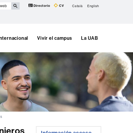
Directorio
CV
Català
English
Internacional
Vivir el campus
La UAB
os
njeros
Información