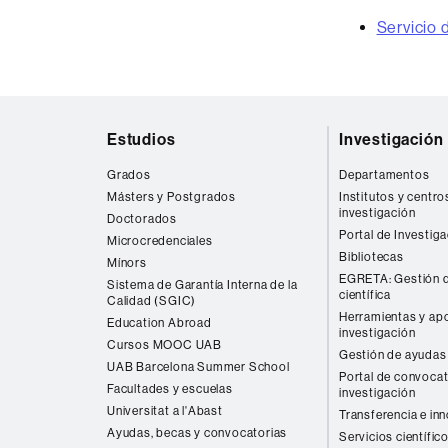
Servicio
Mapa
Estudios
Investigación
web
Grados
Departamentos
Másters y Postgrados
Institutos y centro
investigación
Doctorados
Portal de Investig
Microcredenciales
Bibliotecas
Mínors
EGRETA: Gestión d
Sistema de Garantía Interna de la
científica
Calidad (SGIC)
Herramientas y apo
Education Abroad
investigación
Cursos MOOC UAB
Gestión de ayudas 
UAB Barcelona Summer School
Portal de convocat
Facultades y escuelas
investigación
Universitat a l'Abast
Transferencia e in
Ayudas, becas y convocatorias
Servicios científic